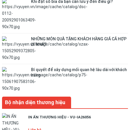
Khi đặt sổ bìa da bạn cần lưu ý đến điều gì?
NHỮNG MÓN QUÀ TẶNG KHÁCH HÀNG GIÁ CẢ HỢP
LÝ NHẤT
Bí quyết để xây dựng mối quan hệ lâu dài với khách
hàng
Bộ nhận diện thương hiệu
IN ẤN THƯƠNG HIỆU - VU-IA26056
Liên hệ