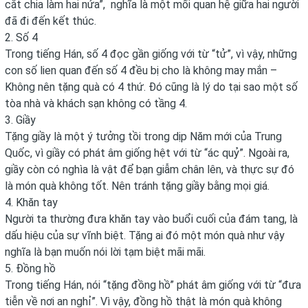
cắt chia làm hai nửa”, nghĩa là một mối quan hệ giữa hai người
đã đi đến kết thúc.
2. Số 4
Trong tiếng Hán, số 4 đọc gần giống với từ “tử”, vì vậy, những
con số lien quan đến số 4 đều bị cho là không may mắn –
Không nên tặng quà có 4 thứ. Đó cũng là lý do tại sao một số
tòa nhà và khách sạn không có tầng 4.
3. Giầy
Tặng giầy là một ý tưởng tồi trong dịp Năm mới của Trung
Quốc, vì giầy có phát âm giống hệt với từ “ác quỷ”. Ngoài ra,
giầy còn có nghìa là vật để bạn giẫm chân lên, và thực sự đó
là món quà không tốt. Nên tránh tặng giầy bằng mọi giá.
4. Khăn tay
Người ta thường đưa khăn tay vào buổi cuối của đám tang, là
dấu hiệu của sự vĩnh biệt. Tặng ai đó một món quà như vậy
nghĩa là bạn muốn nói lời tạm biệt mãi mãi.
5. Đồng hồ
Trong tiếng Hán, nói “tặng đồng hồ” phát âm giống với từ “đưa
tiễn về nơi an nghỉ”. Vì vậy, đồng hồ thật là món quà không