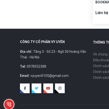
BOOKMA
Liên hệ
CÔNG TY CỔ PHẦN VY UYÊN
THÔNG T
Địa chỉ:
Tầng 3 - Số 23 - Ngõ 50 Hoàng Văn
Về chúng 
Thái - Hà Nội
Điều khoản
Chính sác
Tel:
0978552388
Chính sác
Email:
vyuyen0105@gmail.com
Chính sác