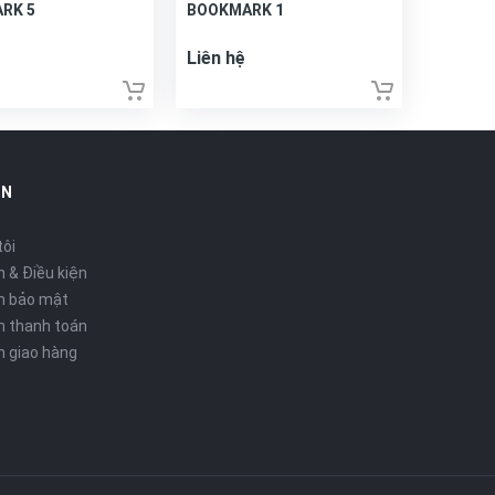
RK 5
BOOKMARK 1
Liên hệ
IN
tôi
 & Điều kiện
h bảo mật
h thanh toán
h giao hàng