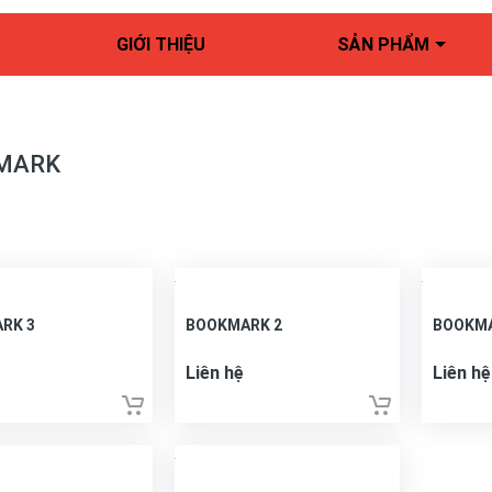
GIỚI THIỆU
SẢN PHẨM
MARK
RK 3
BOOKMARK 2
BOOKMA
Liên hệ
Liên hệ