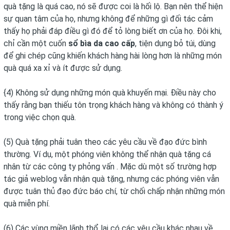
quà tặng là quá cao, nó sẽ được coi là hối lộ. Bạn nên thể hiện
sự quan tâm của họ, nhưng không để những gì đối tác cảm
thấy họ phải đáp điều gì đó để tỏ lòng biết ơn của họ. Đôi khi,
chỉ cần một cuốn
sổ bìa da cao cấp
, tiện dụng bỏ túi, dùng
để ghi chép cũng khiến khách hàng hài lòng hơn là những món
quà quá xa xỉ và ít được sử dụng.
{4) Không sử dụng những món quà khuyến mại. Điều này cho
thấy rằng bạn thiếu tôn trọng khách hàng và không có thành ý
trong việc chọn quà.
(5) Quà tặng phải tuân theo các yêu cầu về đạo đức bình
thường. Ví dụ, một phóng viên không thể nhận quà tặng cá
nhân từ các công ty phỏng vấn . Mặc dù một số trường hợp
tác giả weblog vẫn nhận quà tặng, nhưng các phóng viên vẫn
được tuân thủ đạo đức báo chí, từ chối chấp nhận những món
quà miễn phí.
(6) Các vùng miền lãnh thổ lại có các yêu cầu khác nhau về