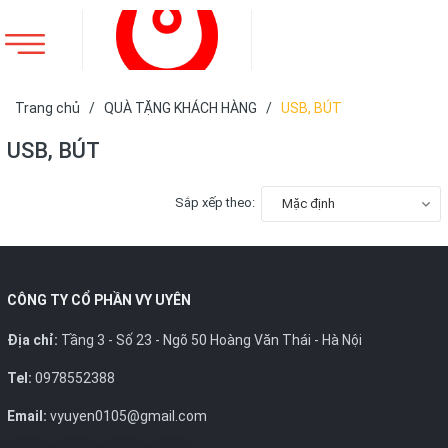
Trang chủ
/
QUÀ TẶNG KHÁCH HÀNG
/
USB, BÚT
USB, BÚT
Sắp xếp theo:
Mặc định
CÔNG TY CỔ PHẦN VY UYÊN
Địa chỉ:
Tầng 3 - Số 23 - Ngõ 50 Hoàng Văn Thái - Hà Nội
Tel:
0978552388
Email:
vyuyen0105@gmail.com