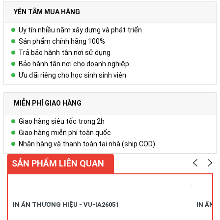
Với thông điệp “ Chất lượng thể hiện đẳng cấp…” – Hãy để
YÊN TÂM MUA HÀNG
Công ty Cổ Phần Vy Uyêngiúp Quý khách hàng cảm nhận sự
độc đáo, khác biệt nhưng cũng không kém phần tinh tế, sang
Uy tín nhiều năm xây dựng và phát triển
trọng và đẳng cấp Thông qua sản phẩm Sổ bìa da – Bộ quà
Sản phẩm chính hãng 100%
tặng cao cấp!
Trả bảo hành tận nơi sử dụng
Bảo hành tận nơi cho doanh nghiệp
Ưu đãi riêng cho học sinh sinh viên
Để biết thêm chi tiết, xin liên hệ:
Công ty Cổ phần Vy Uyên
MIỄN PHÍ GIAO HÀNG
DC: Số 23, ngõ 50 Hoàng Văn Thái, Khương Mai, Thanh Xuân, Hà
Giao hàng siêu tốc trong 2h
Nội
Giao hàng miễn phí toàn quốc
Nhận hàng và thanh toán tại nhà (ship COD)
Hotline/zalo:
0978.552.388 ( Ms Uyên)
SẢN PHẨM LIÊN QUAN
IN ẤN THƯƠNG HIỆU - VU-IA26051
IN ẤN 