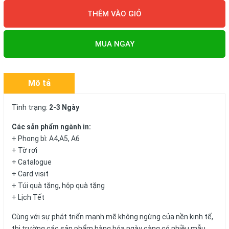
THÊM VÀO GIỎ
MUA NGAY
Mô tả
Tình trạng:
2-3 Ngày
Các sản phẩm ngành in:
+ Phong bì: A4,A5, A6
+ Tờ rơi
+ Catalogue
+ Card visit
+ Túi quà tặng, hộp quà tặng
+ Lịch Tết
Cùng với sự phát triển mạnh mẽ không ngừng của nền kinh tế,
thị trường các sản phẩm hàng hóa ngày càng có nhiều mẫu