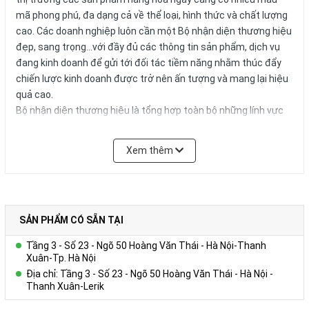
mã phong phú, đa dạng cả về thể loại, hình thức và chất lượng
cao. Các doanh nghiệp luôn cần một Bộ nhận diện thương hiệu
đẹp, sang trọng...với đầy đủ các thông tin sản phẩm, dịch vụ
đang kinh doanh để gửi tới đối tác tiềm năng nhằm thúc đẩy
chiến lược kinh doanh được trở nên ấn tượng và mang lại hiệu
quả cao.
Bộ nhận diện thương hiệu là tổng hợp toàn bộ những lính vực
kinh doanh của doanh nghiệp được giới thiệu và trình bày một
cách đầy đủ những thông tin, chi tiết của từng sản phẩm và
Xem thêm
dịch vụ kinh doanh theo một cách có cấu trúc, nhất quán và
hiện đại giúp cho Đối tấc dễ tìm hiểu và năm bắt được thông
tin của Quý doanh nghiệp đem lại hiệu quả cao và sự hài lòng
vể chiến lước Pr của Quý doanh nghiệp
SẢN PHẨM CÓ SẴN TẠI
Là một trong những đơn vị thiết kế in ấn chuyên nghiệp tại Hà
Nội, đội ngũ nhân viên giàu kinh nghiệm, sáng tạo, nhiệt tình.
Tầng 3 - Số 23 - Ngõ 50 Hoàng Văn Thái - Hà Nội-Thanh
Chúng tôi sẽ tư vấn cho bạn những mẫu thiết kế đẹp và ấn
Xuân-Tp. Hà Nội
tượng nhất, đảm bảo yếu tố khoa học nhằm tiết kiệm chi phí,
Địa chỉ: Tầng 3 - Số 23 - Ngõ 50 Hoàng Văn Thái - Hà Nội -
thời gian và mang đến sản phẩm đẹp nhất cùng chất lượng
Thanh Xuân-Lerik
cao.