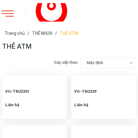
Trang chủ
/
THẺ NHỰA
/
THẺ ATM
THẺ ATM
Sắp xếp theo:
Mặc định
VU-TN22291
VU-TN2229
Liên hệ
Liên hệ