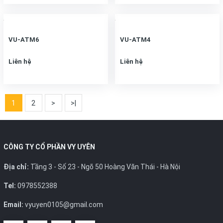
VU-ATM6
VU-ATM4
Liên hệ
Liên hệ
1
2
>
>|
CÔNG TY CỔ PHẦN VY UYÊN
Địa chỉ:
Tầng 3 - Số 23 - Ngõ 50 Hoàng Văn Thái - Hà Nội
Tel:
0978552388
Email:
vyuyen0105@gmail.com