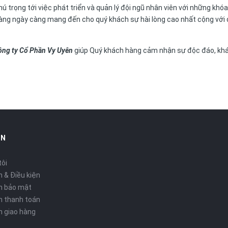
ú trọng tới việc phát triển và quản lý đội ngũ nhân viên với những khó
càng ngày càng mang đến cho quý khách sự hài lòng cao nhất cộng với d
ông ty
Cổ Phần
Vy Uyên
giúp Quý khách hàng cảm nhận sự độc đáo, khá
IN
tôi
 & Điều kiện
h bảo mật
h thanh toán
h giao hàng