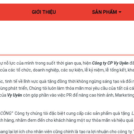
GIỚI THIỆU
SẢN PHẨM
ự nỗ lực của mình trong suốt thời gian qua, hiện
Công ty CP Vy Uyên
đã
a các tổ chức, doanh nghiệp, các sự kiện, lễ kỷ niệm, lễ tổng kết, khai 
 tinh tế về lĩnh vực quà tặng đồng thời không ngừng sáng tạo và đổi
cùng phát triển, Chúng tôi luôn làm thỏa mãn mọi yêu cầu của tất cả c
 của
Vy Uyên
còn góp phần vào việc PR để nâng cao hình ảnh, Marketi
 CÔNG”
Công ty chúng tôi đặc biệt cung cấp các sản phẩm quà tặng
L
ách hàng, nhằm đem đến cho khách hàng một sự thỏa mãn và hiệu quả 
ng lại lợi ích cho nhân viên cũng chính là tạo ra lợi nhuận cho công ty