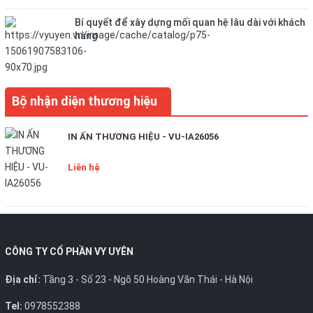
Bí quyết để xây dựng mối quan hệ lâu dài với khách
hàng
Bộ nhận diện thương hiệu
IN ẤN THƯƠNG HIỆU - VU-IA26056
Liên hệ
CÔNG TY CỔ PHẦN VY UYÊN
Địa chỉ:
Tầng 3 - Số 23 - Ngõ 50 Hoàng Văn Thái - Hà Nội
Tel:
0978552388