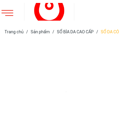
Trang chủ
/
Sản phẩm
/
SỔ BÌA DA CAO CẤP
/
SỔ DA CÓ
SẴN