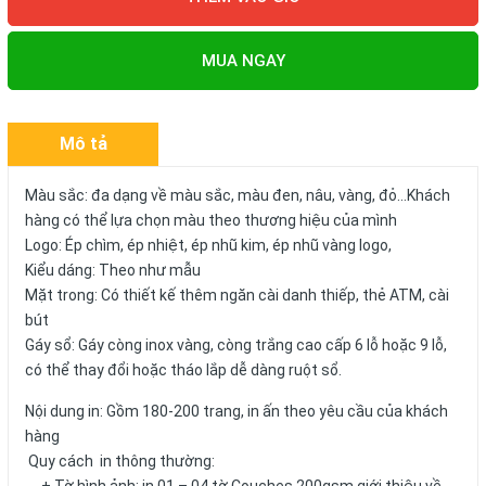
MUA NGAY
Mô tả
Màu sắc: đa dạng về màu sắc, màu đen, nâu, vàng, đỏ...Khách
hàng có thể lựa chọn màu theo thương hiệu của mình
Logo: Ép chìm, ép nhiệt, ép nhũ kim, ép nhũ vàng logo,
Kiểu dáng: Theo như mẫu
Mặt trong: Có thiết kế thêm ngăn cài danh thiếp, thẻ ATM, cài
bút
Gáy sổ: Gáy còng inox vàng, còng trắng cao cấp 6 lỗ hoặc 9 lỗ,
có thể thay đổi hoặc tháo lắp dễ dàng ruột sổ.
Nội dung in: Gồm 180-200 trang, in ấn theo yêu cầu của khách
hàng
Quy cách in thông thường: