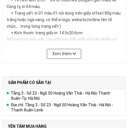
+ Tờ hình ảnh: in 01 – 04 tờ Couches 200gsm giới thiệu về
Công ty, in 04 màu.
+ Trang viết: in 01 màu 01 nội dung trên giấy offset 80g màu
trắng hoặc ngà vàng, có thể in logo, website,hotline tên tổ
chức,… trong từng trang viết.)
+ Kích thước trang giấy in: 14.5x20.6cm
Số lượng và màu sắc của giấy hay mẫu mã của sản phẩm có
thể được đặt theo yêu cầu của khách hàng.
Xem thêm
SẢN PHẨM CÓ SẴN TẠI
Tầng 3 - Số 23 - Ngõ 50 Hoàng Văn Thái - Hà Nội-Thanh
Xuân-Tp. Hà Nội
Địa chỉ: Tầng 3 - Số 23 - Ngõ 50 Hoàng Văn Thái - Hà Nội -
Thanh Xuân-Lerik
YÊN TÂM MUA HÀNG