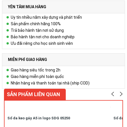
Liên hệ
YÊN TÂM MUA HÀNG
Để biết thêm chi tiết, xin liên hệ:
Uy tín nhiều năm xây dựng và phát triển
Công ty Cổ phần Vy Uyên
Sản phẩm chính hãng 100%
Trả bảo hành tận nơi sử dụng
DC: Số 23, ngõ 50 Hoàng Văn Thái, Khương Mai, Thanh Xuân, Hà
Bảo hành tận nơi cho doanh nghiệp
Nội
Ưu đãi riêng cho học sinh sinh viên
Hotline/ZALO : 0978.552.388 ( Ms Uyên)
MIỄN PHÍ GIAO HÀNG
Giao hàng siêu tốc trong 2h
Giao hàng miễn phí toàn quốc
Nhận hàng và thanh toán tại nhà (ship COD)
SẢN PHẨM LIÊN QUAN
Sổ da keo gáy A5 in logo SDG 05250
Sổ da k