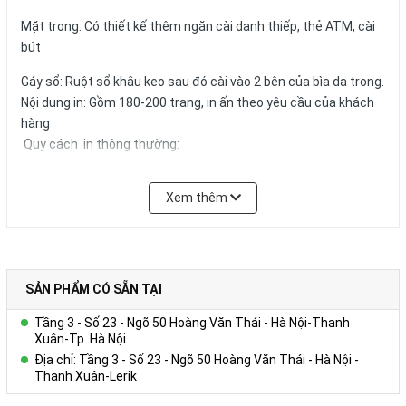
Mặt trong: Có thiết kế thêm ngăn cài danh thiếp, thẻ ATM, cài
bút
Gáy sổ: Ruột sổ khâu keo sau đó cài vào 2 bên của bìa da trong.
Nội dung in: Gồm 180-200 trang, in ấn theo yêu cầu của khách
hàng
Quy cách in thông thường:
+ Tờ hình ảnh: in 01 – 04 tờ Couches 200gsm giới thiệu về
Công ty, in 04 màu.
Xem thêm
+ Trang viết: in 01 màu 01 nội dung trên giấy offset 80g màu
trắng hoặc ngà vàng, có thể in logo, website,hotline tên tổ
chức,… trong từng trang viết.)
+ Kích thước trang giấy in: 14.5x20.6cm
SẢN PHẨM CÓ SẴN TẠI
Số lượng và màu sắc của giấy hay mẫu mã của sản phẩm có thể
Tầng 3 - Số 23 - Ngõ 50 Hoàng Văn Thái - Hà Nội-Thanh
được đặt theo yêu cầu của khách hàng.
Xuân-Tp. Hà Nội
Địa chỉ: Tầng 3 - Số 23 - Ngõ 50 Hoàng Văn Thái - Hà Nội -
Thanh Xuân-Lerik