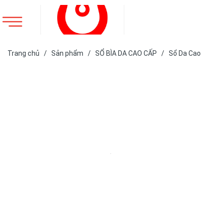
Trang chủ
/
Sản phẩm
/
SỔ BÌA DA CAO CẤP
/
Sổ Da Cao
Cấp
/
SỔ DA BÌA DÁN