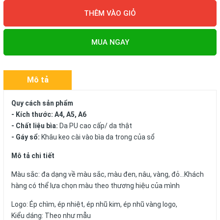
THÊM VÀO GIỎ
MUA NGAY
Mô tả
Quy cách sản phẩm
- Kích thước: A4, A5, A6
- Chất liệu bìa:
Da PU cao cấp/ da thật
- Gáy sổ:
Khâu keo cài vào bìa da trong của sổ
Mô tả chi tiết
Màu sắc: đa dạng về màu sắc, màu đen, nâu, vàng, đỏ...Khách
hàng có thể lựa chọn màu theo thương hiệu của mình
Logo: Ép chìm, ép nhiệt, ép nhũ kim, ép nhũ vàng logo,
Kiểu dáng: Theo như mẫu