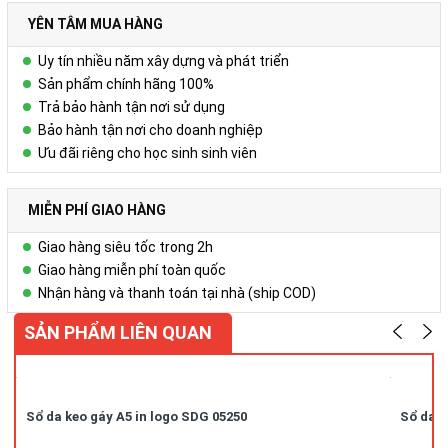
Liên hệ
YÊN TÂM MUA HÀNG
Để biết thêm chi tiết, xin liên hệ:
Uy tín nhiều năm xây dựng và phát triển
Công ty Cổ phần Vy Uyên
Sản phẩm chính hãng 100%
Trả bảo hành tận nơi sử dụng
DC: Số 23, ngõ 50 Hoàng Văn Thái, Khương Mai, Thanh Xuân, Hà
Bảo hành tận nơi cho doanh nghiệp
Nội
Ưu đãi riêng cho học sinh sinh viên
Hotline/ZALO : 0978.552.388 ( Ms Uyên)
MIỄN PHÍ GIAO HÀNG
Giao hàng siêu tốc trong 2h
Giao hàng miễn phí toàn quốc
Nhận hàng và thanh toán tại nhà (ship COD)
SẢN PHẨM LIÊN QUAN
Sổ da keo gáy A5 in logo SDG 05250
Sổ da k