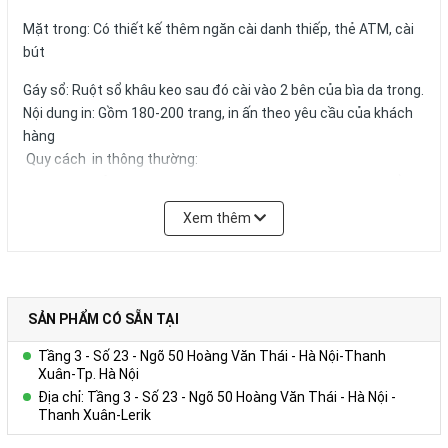
Mặt trong: Có thiết kế thêm ngăn cài danh thiếp, thẻ ATM, cài
bút
Gáy sổ: Ruột sổ khâu keo sau đó cài vào 2 bên của bìa da trong.
Nội dung in: Gồm 180-200 trang, in ấn theo yêu cầu của khách
hàng
Quy cách in thông thường:
+ Tờ hình ảnh: in 01 – 04 tờ Couches 200gsm giới thiệu về
Công ty, in 04 màu.
Xem thêm
+ Trang viết: in 01 màu 01 nội dung trên giấy offset 80g màu
trắng hoặc ngà vàng, có thể in logo, website,hotline tên tổ
chức,… trong từng trang viết.)
+ Kích thước trang giấy in: 14.5x20.6cm
SẢN PHẨM CÓ SẴN TẠI
Số lượng và màu sắc của giấy hay mẫu mã của sản phẩm có thể
Tầng 3 - Số 23 - Ngõ 50 Hoàng Văn Thái - Hà Nội-Thanh
được đặt theo yêu cầu của khách hàng.
Xuân-Tp. Hà Nội
Địa chỉ: Tầng 3 - Số 23 - Ngõ 50 Hoàng Văn Thái - Hà Nội -
Thanh Xuân-Lerik