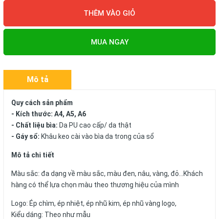
THÊM VÀO GIỎ
MUA NGAY
Mô tả
Quy cách sản phẩm
- Kích thước: A4, A5, A6
- Chất liệu bìa:
Da PU cao cấp/ da thật
- Gáy sổ:
Khâu keo cài vào bìa da trong của sổ
Mô tả chi tiết
Màu sắc: đa dạng về màu sắc, màu đen, nâu, vàng, đỏ...Khách
hàng có thể lựa chọn màu theo thương hiệu của mình
Logo: Ép chìm, ép nhiệt, ép nhũ kim, ép nhũ vàng logo,
Kiểu dáng: Theo như mẫu