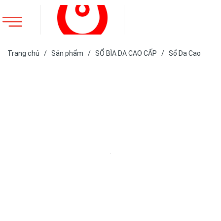
Trang chủ
/
Sản phẩm
/
SỔ BÌA DA CAO CẤP
/
Sổ Da Cao
Cấp
/
SỔ DA BÌA DÁN