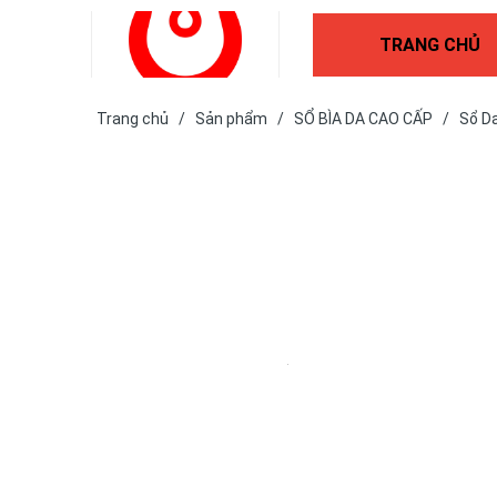
TRANG CHỦ
Trang chủ
/
Sản phẩm
/
SỔ BÌA DA CAO CẤP
/
Sổ D