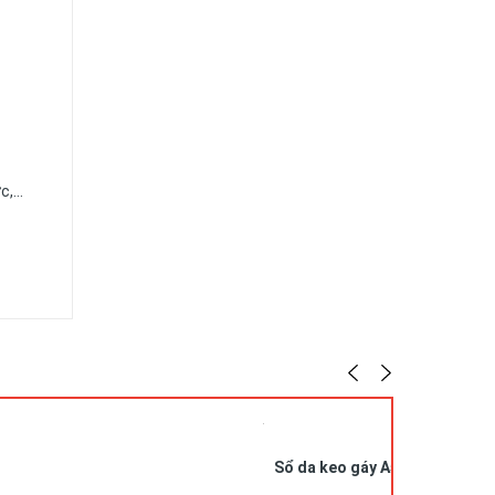
ức,…
Sổ da keo gáy A5 in logo SDG