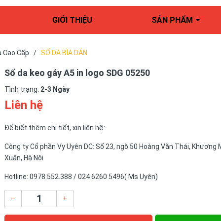
GIỚI THIỆU
SẢN PHẨM
a Cao Cấp
/
SỔ DA BÌA DÁN
Sổ da keo gáy A5 in logo SDG 05250
Tình trạng:
2-3 Ngày
Liên hệ
Để biết thêm chi tiết, xin liên hệ:
Công ty Cổ phần Vy Uyên DC: Số 23, ngõ 50 Hoàng Văn Thái, Khương 
Xuân, Hà Nội
Hotline: 0978.552.388 / 024 6260 5496( Ms Uyên)
–
+