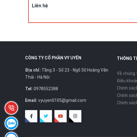
DC: Số 23, ngõ 50 Hoàng Văn Thái, Khương Mai, Thanh 
Liên hệ
Hotline/ZALO : 0978.552.388 ( Ms Uyên)
CÔNG TY CỔ PHẦN VY UYÊN
THÔNG T
Địa chỉ:
Tầng 3 - Số 23 - Ngõ 50 Hoàng Văn
Về chúng 
Thái - Hà Nội
Điều khoản
Chính sác
Tel:
0978552388
Chính sác
Email:
vyuyen0105@gmail.com
Chính sác