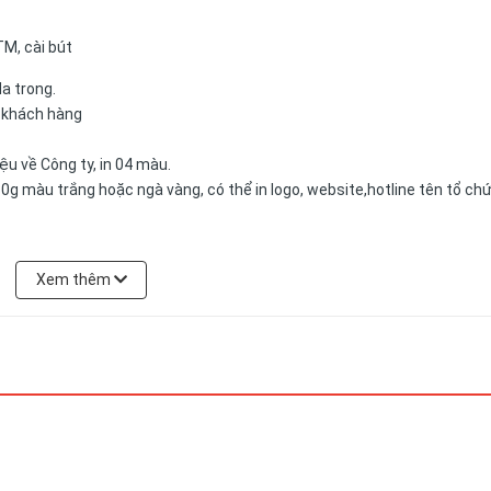
TM, cài bút
da trong.
a khách hàng
u về Công ty, in 04 màu.
0g màu trắng hoặc ngà vàng, có thể in logo, website,hotline tên tổ ch
Xem thêm
có thể được đặt theo yêu cầu của khách hàng.