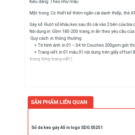
Kiểu dáng: Theo như mẫu
Mặt trong: Có thiết kế thêm ngăn cài danh thiếp, thẻ A
Gáy sổ: Ruột sổ khâu keo sau đó cài vào 2 bên của bìa 
Nội dung in: Gồm 180-200 trang, in ấn theo yêu cầu củ
Quy cách in thông thường:
+ Tờ hình ảnh: in 01 – 04 tờ Couches 200gsm giới thiệ
+ Trang viết: in 01 màu 01 nội dung trên giấy offset 8
trong từng trang viết.)
+ Kích thước trang giấy in: 14.5x20.6cm
Số lượng và màu sắc của giấy hay mẫu mã của sản phẩm 
SẢN PHẨM LIÊN QUAN
Liên hệ
Để biết thêm chi tiết, xin liên hệ:
Sổ da keo gáy A5 in logo SDG 05251
Công ty Cổ phần Vy Uyên