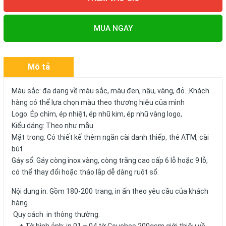
MUA NGAY
Mô tả
Màu sắc: đa dạng về màu sắc, màu đen, nâu, vàng, đỏ...Khách
hàng có thể lựa chọn màu theo thương hiệu của mình
Logo: Ép chìm, ép nhiệt, ép nhũ kim, ép nhũ vàng logo,
Kiểu dáng: Theo như mẫu
Mặt trong: Có thiết kế thêm ngăn cài danh thiếp, thẻ ATM, cài
bút
Gáy sổ: Gáy còng inox vàng, còng trắng cao cấp 6 lỗ hoặc 9 lỗ,
có thể thay đổi hoặc tháo lắp dễ dàng ruột sổ.
Nội dung in: Gồm 180-200 trang, in ấn theo yêu cầu của khách
hàng
Quy cách in thông thường: