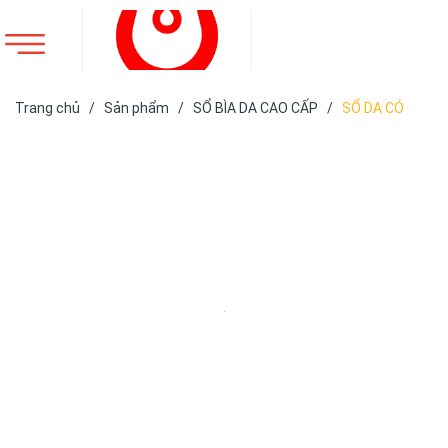
Trang chủ
/
Sản phẩm
/
SỔ BÌA DA CAO CẤP
/
SỔ DA CÓ
SẴN