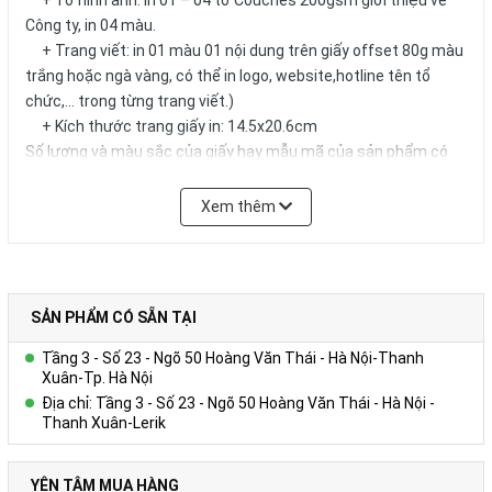
+ Tờ hình ảnh: in 01 – 04 tờ Couches 200gsm giới thiệu về
Công ty, in 04 màu.
+ Trang viết: in 01 màu 01 nội dung trên giấy offset 80g màu
trắng hoặc ngà vàng, có thể in logo, website,hotline tên tổ
chức,… trong từng trang viết.)
+ Kích thước trang giấy in: 14.5x20.6cm
Số lượng và màu sắc của giấy hay mẫu mã của sản phẩm có
thể được đặt theo yêu cầu của khách hàng.
Xem thêm
SẢN PHẨM CÓ SẴN TẠI
Tầng 3 - Số 23 - Ngõ 50 Hoàng Văn Thái - Hà Nội-Thanh
Xuân-Tp. Hà Nội
Địa chỉ: Tầng 3 - Số 23 - Ngõ 50 Hoàng Văn Thái - Hà Nội -
Thanh Xuân-Lerik
YÊN TÂM MUA HÀNG