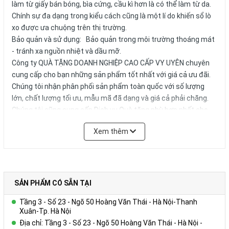
làm từ giấy bán bóng, bìa cứng, cầu kì hơn là có thể làm từ da.
Chính sự đa dạng trong kiểu cách cũng là một lí do khiến sổ lò
xo được ưa chuộng trên thị trường.
Bảo quản và sử dụng: Bảo quản trong môi trường thoáng mát
- tránh xa nguồn nhiệt và dầu mỡ.
Công ty QUÀ TẶNG DOANH NGHIỆP CAO CẤP VY UYÊN chuyên
cung cấp cho bạn những sản phẩm tốt nhất với giá cả ưu đãi.
Chúng tôi nhận phân phối sản phẩm toàn quốc với số lượng
lớn, chất lượng tối ưu, mẫu mã đã dạng và giá cả phải chăng.
Chúng tôi cũng cung cấp Dịch vụ Quà tặng phù hợp nhất cho
từng đối tượng doanh nghiệp của từng lĩnh vực, ngân sách và
Xem thêm
quy mô hoạt động.
Vui lòng liên hệ Ms. Uyên để được tư vấn thêm.
HOTLINE: 0978.552.388/ 024 6260 5496
SẢN PHẨM CÓ SẴN TẠI
Tầng 3 - Số 23 - Ngõ 50 Hoàng Văn Thái - Hà Nội-Thanh
Xuân-Tp. Hà Nội
Địa chỉ: Tầng 3 - Số 23 - Ngõ 50 Hoàng Văn Thái - Hà Nội -