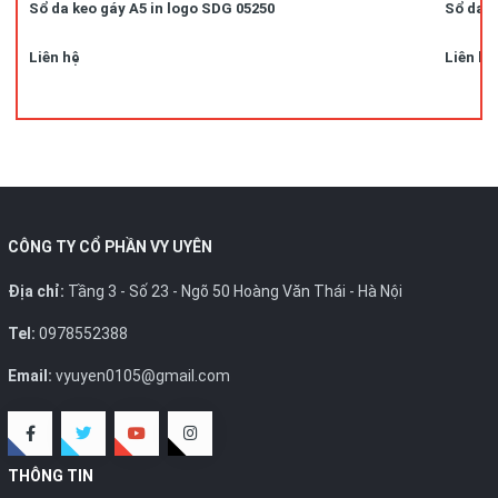
Sổ da keo gáy A5 in logo SDG 05250
Sổ da k
Liên hệ
Liên hệ
CÔNG TY CỔ PHẦN VY UYÊN
Địa chỉ:
Tầng 3 - Số 23 - Ngõ 50 Hoàng Văn Thái - Hà Nội
Tel:
0978552388
Email:
vyuyen0105@gmail.com
THÔNG TIN