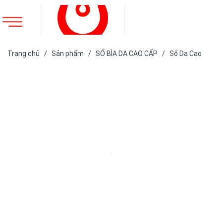
Trang chủ
/
Sản phẩm
/
SỔ BÌA DA CAO CẤP
/
Sổ Da Cao
Cấp
/
SỔ GÁY XOẮN