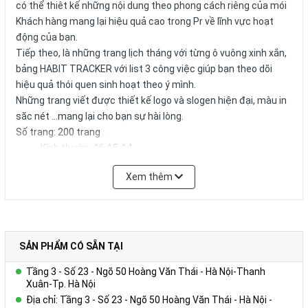
có thể thiêt kế những nội dung theo phong cách riêng của mói
Khách hàng mang lại hiệu quả cao trong Pr về lĩnh vực hoạt
động của bạn.
Tiếp theo, là những trang lịch tháng với từng ô vuông xinh xắn,
bảng HABIT TRACKER với list 3 công việc giúp bạn theo dõi
hiệu quả thói quen sinh hoạt theo ý mình.
Những trang viết được thiết kế logo và slogen hiện đại, màu in
săc nét ...mang lại cho bạn sự hài lòng.
Số trang: 200 trang
Kích thước: A6.A5,A4
Xem thêm
Bảo quản và sử dụng: Bảo quản trong môi trường thoáng
mát - tránh xa nguồn nhiệt và dầu mỡ.
Công ty QUÀ TẶNG DOANH NGHIỆP CAO CẤP VY UYÊN chuyên
cung cấp cho bạn những sản phẩm tốt nhất với giá cả ưu đãi.
Chúng tôi nhận phân phối sản phẩm toàn quốc với số lượng
SẢN PHẨM CÓ SẴN TẠI
lớn, chất lượng tối ưu, mẫu mã đã dạng và giá cả phải chăng.
Tầng 3 - Số 23 - Ngõ 50 Hoàng Văn Thái - Hà Nội-Thanh
Chúng tôi cũng cung cấp Dịch vụ Quà tặng phù hợp nhất cho
Xuân-Tp. Hà Nội
từng đối tượng doanh nghiệp của từng lĩnh vực, ngân sách và
Địa chỉ: Tầng 3 - Số 23 - Ngõ 50 Hoàng Văn Thái - Hà Nội -
quy mô hoạt động.