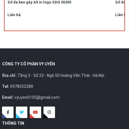
Sổ da keo gáy A5 in logo SDG 05250
Sổ da k
Liên hệ
Liên hệ
CÔNG TY CỔ PHẦN VY UYÊN
Địa chỉ:
Tầng 3 - Số 23 - Ngõ 50 Hoàng Văn Thái - Hà Nội
Tel:
0978552388
Email:
vyuyen0105@gmail.com
THÔNG TIN