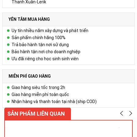
Thanh Xuân-Lerik
Vui lòng liên hệ Ms. Uyên để được tư vấn thêm.
YÊN TÂM MUA HÀNG
HOTLINE: 0978.552.388/ 024 6260 5496
Uy tín nhiều năm xây dựng và phát triển
Sản phẩm chính hãng 100%
Trả bảo hành tận nơi sử dụng
Bảo hành tận nơi cho doanh nghiệp
Ưu đãi riêng cho học sinh sinh viên
MIỄN PHÍ GIAO HÀNG
Giao hàng siêu tốc trong 2h
Giao hàng miễn phí toàn quốc
Nhận hàng và thanh toán tại nhà (ship COD)
SẢN PHẨM LIÊN QUAN