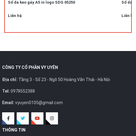
Sổ da keo gáy A5 in logo SDG 05250
Sổ da k
Liên hệ
Liên hệ
CÔNG TY CỔ PHẦN VY UYÊN
Địa chỉ:
Tầng 3 - Số 23 - Ngõ 50 Hoàng Văn Thái - Hà Nội
Tel:
0978552388
Email:
vyuyen0105@gmail.com
THÔNG TIN