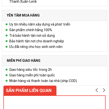
Thanh Xuân-Lerik
Vui lòng liên hệ Ms. Uyên để được tư vấn thêm.
YÊN TÂM MUA HÀNG
HOTLINE: 0978.552.388/ 024 6260 5496
Uy tín nhiều năm xây dựng và phát triển
Sản phẩm chính hãng 100%
Trả bảo hành tận nơi sử dụng
Bảo hành tận nơi cho doanh nghiệp
Ưu đãi riêng cho học sinh sinh viên
MIỄN PHÍ GIAO HÀNG
Giao hàng siêu tốc trong 2h
Giao hàng miễn phí toàn quốc
Nhận hàng và thanh toán tại nhà (ship COD)
SẢN PHẨM LIÊN QUAN