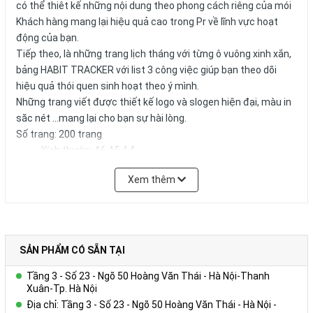
có thể thiêt kế những nội dung theo phong cách riêng của mói
Khách hàng mang lại hiệu quả cao trong Pr về lĩnh vực hoạt
động của bạn.
Tiếp theo, là những trang lịch tháng với từng ô vuông xinh xắn,
bảng HABIT TRACKER với list 3 công việc giúp bạn theo dõi
hiệu quả thói quen sinh hoạt theo ý mình.
Những trang viết được thiết kế logo và slogen hiện đại, màu in
săc nét ...mang lại cho bạn sự hài lòng.
Số trang: 200 trang
Kích thước: A6.A5,A4
Xem thêm
Bảo quản và sử dụng: Bảo quản trong môi trường thoáng
mát - tránh xa nguồn nhiệt và dầu mỡ.
Công ty QUÀ TẶNG DOANH NGHIỆP CAO CẤP VY UYÊN chuyên
cung cấp cho bạn những sản phẩm tốt nhất với giá cả ưu đãi.
Chúng tôi nhận phân phối sản phẩm toàn quốc với số lượng
SẢN PHẨM CÓ SẴN TẠI
lớn, chất lượng tối ưu, mẫu mã đã dạng và giá cả phải chăng.
Tầng 3 - Số 23 - Ngõ 50 Hoàng Văn Thái - Hà Nội-Thanh
Chúng tôi cũng cung cấp Dịch vụ Quà tặng phù hợp nhất cho
Xuân-Tp. Hà Nội
từng đối tượng doanh nghiệp của từng lĩnh vực, ngân sách và
Địa chỉ: Tầng 3 - Số 23 - Ngõ 50 Hoàng Văn Thái - Hà Nội -
quy mô hoạt động.