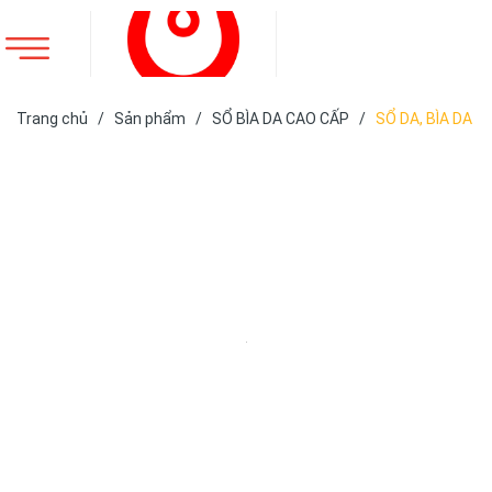
Trang chủ
/
Sản phẩm
/
SỔ BÌA DA CAO CẤP
/
SỔ DA, BÌA DA
ĐÃ SẢN XUẤT