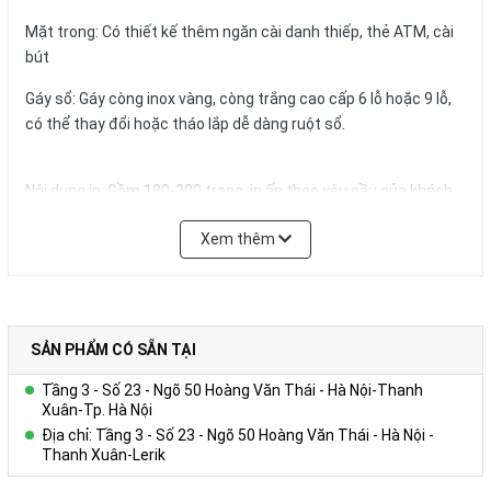
Mặt trong: Có thiết kế thêm ngăn cài danh thiếp, thẻ ATM, cài
bút
Gáy sổ: Gáy còng inox vàng, còng trắng cao cấp 6 lỗ hoặc 9 lỗ,
có thể thay đổi hoặc tháo lắp dễ dàng ruột sổ.
Nội dung in: Gồm 180-200 trang, in ấn theo yêu cầu của khách
hàng
Xem thêm
Quy cách in thông thường:
+ Tờ hình ảnh: in 01 – 04 tờ Couches 200gsm giới thiệu về
Công ty, in 04 màu.
+ Trang viết: in 01 màu 01 nội dung trên giấy offset 80g màu
trắng hoặc ngà vàng, có thể in logo, website,hotline tên tổ
SẢN PHẨM CÓ SẴN TẠI
chức,… trong từng trang viết.)
Tầng 3 - Số 23 - Ngõ 50 Hoàng Văn Thái - Hà Nội-Thanh
+ Kích thước trang giấy in: 14.5x20.6cm
Xuân-Tp. Hà Nội
Địa chỉ: Tầng 3 - Số 23 - Ngõ 50 Hoàng Văn Thái - Hà Nội -
Số lượng và màu sắc của giấy hay mẫu mã của sản phẩm có thể
Thanh Xuân-Lerik
được đặt theo yêu cầu của khách hàng.