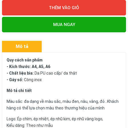
THÊM VÀO GIỎ
MUA NGAY
Mô tả
Quy cách sản phẩm
- Kích thước: A4, A5, A6
- Chất liệu bìa:
Da PU cao cấp/ da thật
- Gáy sổ:
Còng inox
Mô tả chi tiết
Màu sắc: đa dạng về màu sắc, màu đen, nâu, vàng, đỏ...Khách
hàng có thể lựa chọn màu theo thương hiệu của mình
Logo: Ép chìm, ép nhiệt, ép nhũ kim, ép nhũ vàng logo,
Kiểu dáng: Theo như mẫu