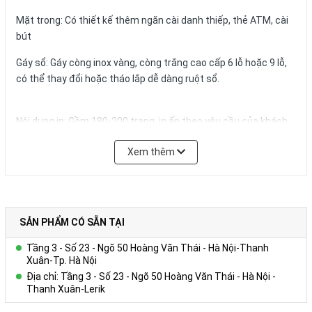
Mặt trong: Có thiết kế thêm ngăn cài danh thiếp, thẻ ATM, cài
bút
Gáy sổ: Gáy còng inox vàng, còng trắng cao cấp 6 lỗ hoặc 9 lỗ,
có thể thay đổi hoặc tháo lắp dễ dàng ruột sổ.
Nội dung in: Gồm 180-200 trang, in ấn theo yêu cầu của khách
hàng
Xem thêm
Quy cách in thông thường:
+ Tờ hình ảnh: in 01 – 04 tờ Couches 200gsm giới thiệu về
Công ty, in 04 màu.
+ Trang viết: in 01 màu 01 nội dung trên giấy offset 80g màu
trắng hoặc ngà vàng, có thể in logo, website,hotline tên tổ
SẢN PHẨM CÓ SẴN TẠI
chức,… trong từng trang viết.)
Tầng 3 - Số 23 - Ngõ 50 Hoàng Văn Thái - Hà Nội-Thanh
+ Kích thước trang giấy in: 14.5x20.6cm
Xuân-Tp. Hà Nội
Địa chỉ: Tầng 3 - Số 23 - Ngõ 50 Hoàng Văn Thái - Hà Nội -
Số lượng và màu sắc của giấy hay mẫu mã của sản phẩm có thể
Thanh Xuân-Lerik
được đặt theo yêu cầu của khách hàng.