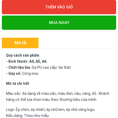
THÊM VÀO GIỎ
MUA NGAY
Mô tả
Quy cách sản phẩm
- Kích thước: A4, A5, A6
- Chất liệu bìa:
Da PU cao cấp/ da thật
- Gáy sổ:
Còng inox
Mô tả chi tiết
Màu sắc: đa dạng về màu sắc, màu đen, nâu, vàng, đỏ...Khách
hàng có thể lựa chọn màu theo thương hiệu của mình
Logo: Ép chìm, ép nhiệt, ép nhũ kim, ép nhũ vàng logo,
Kiểu dáng: Theo như mẫu