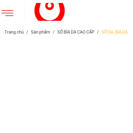
Trang chủ
/
Sản phẩm
/
SỔ BÌA DA CAO CẤP
/
SỔ DA, BÌA DA
ĐÃ SẢN XUẤT