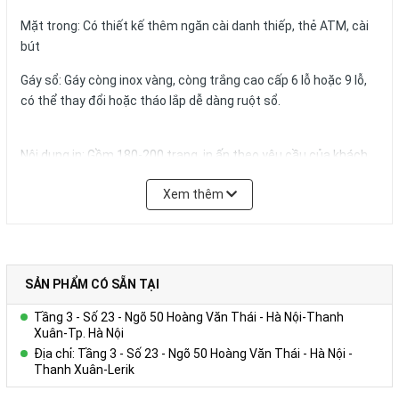
Mặt trong: Có thiết kế thêm ngăn cài danh thiếp, thẻ ATM, cài
bút
Gáy sổ: Gáy còng inox vàng, còng trắng cao cấp 6 lỗ hoặc 9 lỗ,
có thể thay đổi hoặc tháo lắp dễ dàng ruột sổ.
Nội dung in: Gồm 180-200 trang, in ấn theo yêu cầu của khách
hàng
Xem thêm
Quy cách in thông thường:
+ Tờ hình ảnh: in 01 – 04 tờ Couches 200gsm giới thiệu về
Công ty, in 04 màu.
+ Trang viết: in 01 màu 01 nội dung trên giấy offset 80g màu
trắng hoặc ngà vàng, có thể in logo, website,hotline tên tổ
SẢN PHẨM CÓ SẴN TẠI
chức,… trong từng trang viết.)
Tầng 3 - Số 23 - Ngõ 50 Hoàng Văn Thái - Hà Nội-Thanh
+ Kích thước trang giấy in: 14.5x20.6cm
Xuân-Tp. Hà Nội
Địa chỉ: Tầng 3 - Số 23 - Ngõ 50 Hoàng Văn Thái - Hà Nội -
Số lượng và màu sắc của giấy hay mẫu mã của sản phẩm có thể
Thanh Xuân-Lerik
được đặt theo yêu cầu của khách hàng.