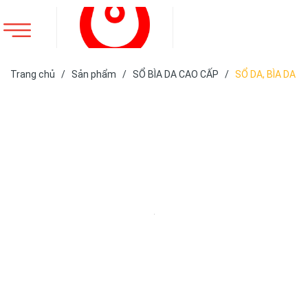
Trang chủ
/
Sản phẩm
/
SỔ BÌA DA CAO CẤP
/
SỔ DA, BÌA DA
ĐÃ SẢN XUẤT