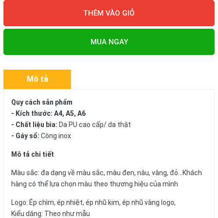
THÊM VÀO GIỎ
MUA NGAY
Mô tả
Quy cách sản phẩm
- Kích thước: A4, A5, A6
- Chất liệu bìa:
Da PU cao cấp/ da thật
- Gáy sổ:
Còng inox
Mô tả chi tiết
Màu sắc: đa dạng về màu sắc, màu đen, nâu, vàng, đỏ...Khách
hàng có thể lựa chọn màu theo thương hiệu của mình
Logo: Ép chìm, ép nhiệt, ép nhũ kim, ép nhũ vàng logo,
Kiểu dáng: Theo như mẫu