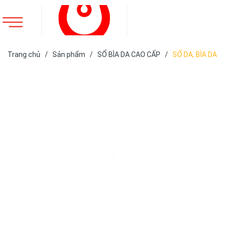
Trang chủ
/
Sản phẩm
/
SỔ BÌA DA CAO CẤP
/
SỔ DA, BÌA DA
ĐÃ SẢN XUẤT