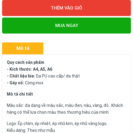
THÊM VÀO GIỎ
MUA NGAY
Mô tả
Quy cách sản phẩm
- Kích thước: A4, A5, A6
- Chất liệu bìa:
Da PU cao cấp/ da thật
- Gáy sổ:
Còng inox
Mô tả chi tiết
Màu sắc: đa dạng về màu sắc, màu đen, nâu, vàng, đỏ...Khách
hàng có thể lựa chọn màu theo thương hiệu của mình
Logo: Ép chìm, ép nhiệt, ép nhũ kim, ép nhũ vàng logo,
Kiểu dáng: Theo như mẫu