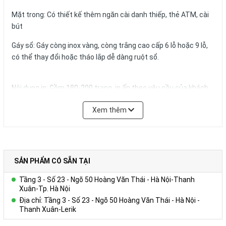
Mặt trong: Có thiết kế thêm ngăn cài danh thiếp, thẻ ATM, cài
bút
Gáy sổ: Gáy còng inox vàng, còng trắng cao cấp 6 lỗ hoặc 9 lỗ,
có thể thay đổi hoặc tháo lắp dễ dàng ruột sổ.
Nội dung in: Gồm 180-200 trang, in ấn theo yêu cầu của khách
hàng
Xem thêm
Quy cách in thông thường:
+ Tờ hình ảnh: in 01 – 04 tờ Couches 200gsm giới thiệu về
Công ty, in 04 màu.
+ Trang viết: in 01 màu 01 nội dung trên giấy offset 80g màu
trắng hoặc ngà vàng, có thể in logo, website,hotline tên tổ
SẢN PHẨM CÓ SẴN TẠI
chức,… trong từng trang viết.)
Tầng 3 - Số 23 - Ngõ 50 Hoàng Văn Thái - Hà Nội-Thanh
+ Kích thước trang giấy in: 14.5x20.6cm
Xuân-Tp. Hà Nội
Địa chỉ: Tầng 3 - Số 23 - Ngõ 50 Hoàng Văn Thái - Hà Nội -
Số lượng và màu sắc của giấy hay mẫu mã của sản phẩm có thể
Thanh Xuân-Lerik
được đặt theo yêu cầu của khách hàng.