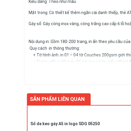
Kiểu dáng: Theo như mẫu
Mặt trong: Có thiết kế thêm ngăn cài danh thiếp, thẻ A
Gáy sổ: Gáy còng inox vàng, còng trắng cao cấp 6 lỗ hoặ
Nội dung in: Gồm 180-200 trang, in ấn theo yêu cầu củ
Quy cách in thông thường:
+ Tờ hình ảnh: in 01 – 04 tờ Couches 200gsm giới thiệ
+ Trang viết: in 01 màu 01 nội dung trên giấy offset 8
trong từng trang viết.)
+ Kích thước trang giấy in: 14.5x20.6cm
Số lượng và màu sắc của giấy hay mẫu mã của sản phẩm 
SẢN PHẨM LIÊN QUAN
Sổ da keo gáy A5 in logo SDG 05250