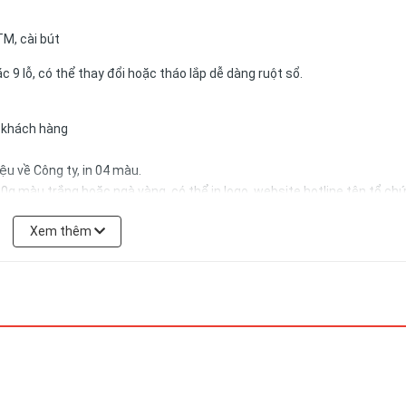
TM, cài bút
c 9 lỗ, có thể thay đổi hoặc tháo lắp dễ dàng ruột sổ.
a khách hàng
u về Công ty, in 04 màu.
0g màu trắng hoặc ngà vàng, có thể in logo, website,hotline tên tổ ch
Xem thêm
có thể được đặt theo yêu cầu của khách hàng.