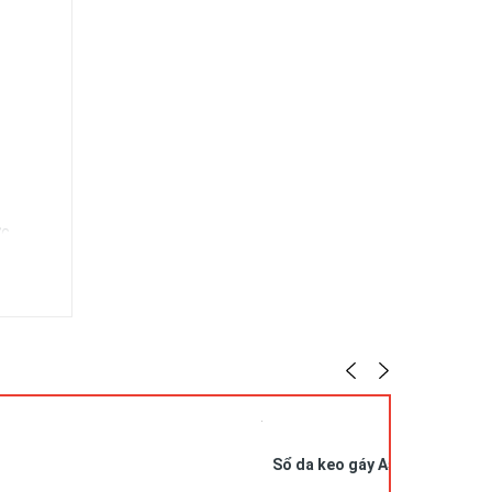
ức,…
Sổ da keo gáy A5 in logo SDG