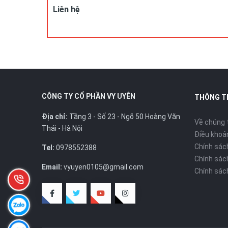
Liên hệ
CÔNG TY CỔ PHẦN VY UYÊN
THÔNG T
Địa chỉ:
Tầng 3 - Số 23 - Ngõ 50 Hoàng Văn
Về chúng 
Thái - Hà Nội
Điều khoản
Chính sác
Tel:
0978552388
Chính sác
Email:
vyuyen0105@gmail.com
Chính sác