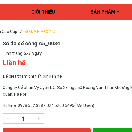
GIỚI THIỆU
SẢN PHẨM
a Cao Cấp
/
SỔ DA BÌA CÒNG
Sổ da sổ còng A5_0034
Tình trạng:
2-3 Ngày
Liên hệ
Để biết thêm chi tiết, xin liên hệ:
Công ty Cổ phần Vy Uyên DC: Số 23, ngõ 50 Hoàng Văn Thái, Khương 
Xuân, Hà Nội
Hotline: 0978.552.388 / 024 6260 5496( Ms Uyên)
–
+