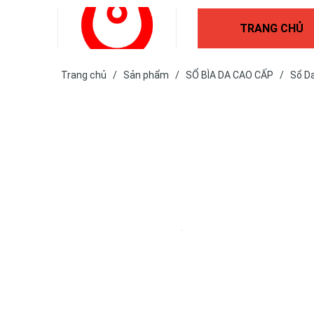
TRANG CHỦ
Trang chủ
/
Sản phẩm
/
SỔ BÌA DA CAO CẤP
/
Sổ D