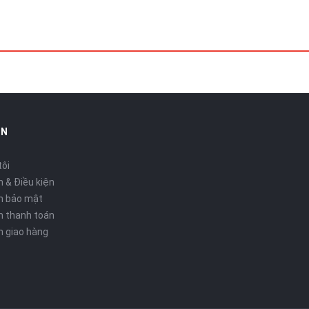
IN
tôi
 & Điều kiện
h bảo mật
h thanh toán
h giao hàng