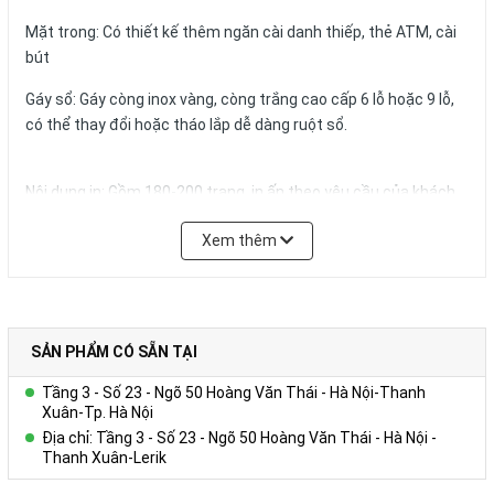
Mặt trong: Có thiết kế thêm ngăn cài danh thiếp, thẻ ATM, cài
bút
Gáy sổ: Gáy còng inox vàng, còng trắng cao cấp 6 lỗ hoặc 9 lỗ,
có thể thay đổi hoặc tháo lắp dễ dàng ruột sổ.
Nội dung in: Gồm 180-200 trang, in ấn theo yêu cầu của khách
hàng
Xem thêm
Quy cách in thông thường:
+ Tờ hình ảnh: in 01 – 04 tờ Couches 200gsm giới thiệu về
Công ty, in 04 màu.
+ Trang viết: in 01 màu 01 nội dung trên giấy offset 80g màu
trắng hoặc ngà vàng, có thể in logo, website,hotline tên tổ
SẢN PHẨM CÓ SẴN TẠI
chức,… trong từng trang viết.)
Tầng 3 - Số 23 - Ngõ 50 Hoàng Văn Thái - Hà Nội-Thanh
+ Kích thước trang giấy in: 14.5x20.6cm
Xuân-Tp. Hà Nội
Địa chỉ: Tầng 3 - Số 23 - Ngõ 50 Hoàng Văn Thái - Hà Nội -
Số lượng và màu sắc của giấy hay mẫu mã của sản phẩm có thể
Thanh Xuân-Lerik
được đặt theo yêu cầu của khách hàng.