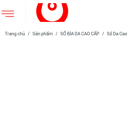
Trang chủ
/
Sản phẩm
/
SỔ BÌA DA CAO CẤP
/
Sổ Da Cao
Cấp
/
SỔ DA BÌA CÒNG