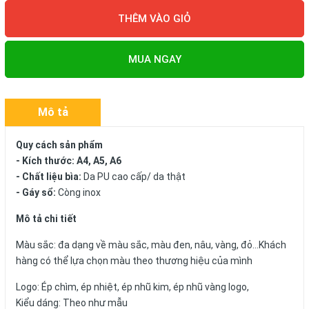
THÊM VÀO GIỎ
MUA NGAY
Mô tả
Quy cách sản phẩm
- Kích thước: A4, A5, A6
- Chất liệu bìa:
Da PU cao cấp/ da thật
- Gáy sổ:
Còng inox
Mô tả chi tiết
Màu sắc: đa dạng về màu sắc, màu đen, nâu, vàng, đỏ...Khách
hàng có thể lựa chọn màu theo thương hiệu của mình
Logo: Ép chìm, ép nhiệt, ép nhũ kim, ép nhũ vàng logo,
Kiểu dáng: Theo như mẫu