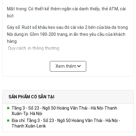
Mặt trong: Có thiết kế thêm ngăn cài danh thiếp, thẻ ATM, cài
bút
Gáy sổ: Ruột sổ khâu keo sau đó cài vào 2 bên của bìa da trong.
Nội dung in: Gồm 180-200 trang, in ấn theo yêu cầu của khách
hàng
Quy cách in thông thường:
+ Tờ hình ảnh: in 01 – 04 tờ Couches 200gsm giới thiệu về
Công ty, in 04 màu.
Xem thêm
+ Trang viết: in 01 màu 01 nội dung trên giấy offset 80g màu
trắng hoặc ngà vàng, có thể in logo, website,hotline tên tổ
chức,… trong từng trang viết.)
+ Kích thước trang giấy in: 14.5x20.6cm
SẢN PHẨM CÓ SẴN TẠI
Số lượng và màu sắc của giấy hay mẫu mã của sản phẩm có thể
Tầng 3 - Số 23 - Ngõ 50 Hoàng Văn Thái - Hà Nội-Thanh
được đặt theo yêu cầu của khách hàng.
Xuân-Tp. Hà Nội
Địa chỉ: Tầng 3 - Số 23 - Ngõ 50 Hoàng Văn Thái - Hà Nội -
Thanh Xuân-Lerik