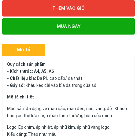
THÊM VÀO GIỎ
MUA NGAY
Mô tả
Quy cách sản phẩm
- Kích thước: A4, A5, A6
- Chất liệu bìa:
Da PU cao cấp/ da thật
- Gáy sổ:
Khâu keo cài vào bìa da trong của sổ
Mô tả chi tiết
Màu sắc: đa dạng về màu sắc, màu đen, nâu, vàng, đỏ...Khách
hàng có thể lựa chọn màu theo thương hiệu của mình
Logo: Ép chìm, ép nhiệt, ép nhũ kim, ép nhũ vàng logo,
Kiểu dáng: Theo như mẫu