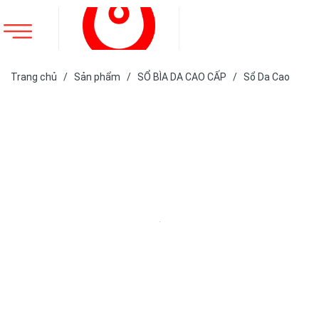
Trang chủ
/
Sản phẩm
/
SỔ BÌA DA CAO CẤP
/
Sổ Da Cao
Cấp
/
SỔ DA BÌA DÁN