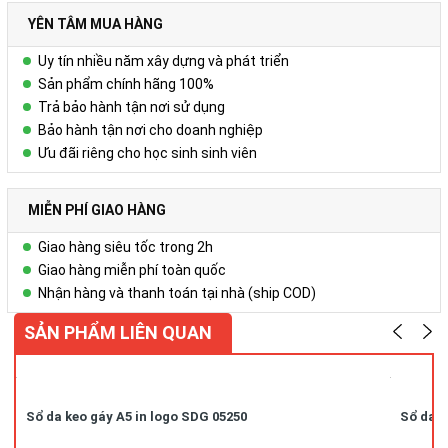
Liên hệ
YÊN TÂM MUA HÀNG
Để biết thêm chi tiết, xin liên hệ:
Uy tín nhiều năm xây dựng và phát triển
Công ty Cổ phần Vy Uyên
Sản phẩm chính hãng 100%
Trả bảo hành tận nơi sử dụng
DC: Số 23, ngõ 50 Hoàng Văn Thái, Khương Mai, Thanh Xuân, Hà
Bảo hành tận nơi cho doanh nghiệp
Nội
Ưu đãi riêng cho học sinh sinh viên
Hotline/ZALO : 0978.552.388 ( Ms Uyên)
MIỄN PHÍ GIAO HÀNG
Giao hàng siêu tốc trong 2h
Giao hàng miễn phí toàn quốc
Nhận hàng và thanh toán tại nhà (ship COD)
SẢN PHẨM LIÊN QUAN
Sổ da keo gáy A5 in logo SDG 05250
Sổ da k