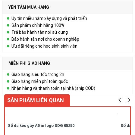
Liên hệ
YÊN TÂM MUA HÀNG
Để biết thêm chi tiết, xin liên hệ:
Uy tín nhiều năm xây dựng và phát triển
Công ty Cổ phần Vy Uyên
Sản phẩm chính hãng 100%
Trả bảo hành tận nơi sử dụng
DC: Số 23, ngõ 50 Hoàng Văn Thái, Khương Mai, Thanh Xuân, Hà
Bảo hành tận nơi cho doanh nghiệp
Nội
Ưu đãi riêng cho học sinh sinh viên
Hotline/ZALO : 0978.552.388 ( Ms Uyên)
MIỄN PHÍ GIAO HÀNG
Giao hàng siêu tốc trong 2h
Giao hàng miễn phí toàn quốc
Nhận hàng và thanh toán tại nhà (ship COD)
SẢN PHẨM LIÊN QUAN
Sổ da keo gáy A5 in logo SDG 05250
Sổ da k