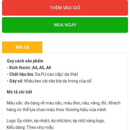
THÊM VÀO GIỎ
MUA NGAY
Mô tả
Quy cách sản phẩm
- Kích thước: A4, A5, A6
- Chất liệu bìa:
Da PU cao cấp/ da thật
- Gáy sổ:
Khâu keo cài vào bìa da trong của sổ
Mô tả chi tiết
Màu sắc: đa dạng về màu sắc, màu đen, nâu, vàng, đỏ...Khách
hàng có thể lựa chọn màu theo thương hiệu của mình
Logo: Ép chìm, ép nhiệt, ép nhũ kim, ép nhũ vàng logo,
Kiểu dáng: Theo như mẫu