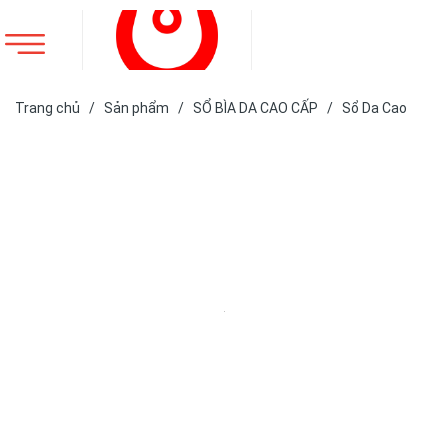
Trang chủ
/
Sản phẩm
/
SỔ BÌA DA CAO CẤP
/
Sổ Da Cao
Cấp
/
SỔ DA BÌA DÁN