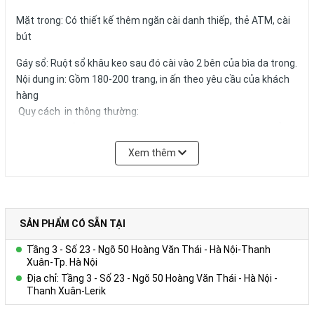
Mặt trong: Có thiết kế thêm ngăn cài danh thiếp, thẻ ATM, cài
bút
Gáy sổ: Ruột sổ khâu keo sau đó cài vào 2 bên của bìa da trong.
Nội dung in: Gồm 180-200 trang, in ấn theo yêu cầu của khách
hàng
Quy cách in thông thường:
+ Tờ hình ảnh: in 01 – 04 tờ Couches 200gsm giới thiệu về
Công ty, in 04 màu.
Xem thêm
+ Trang viết: in 01 màu 01 nội dung trên giấy offset 80g màu
trắng hoặc ngà vàng, có thể in logo, website,hotline tên tổ
chức,… trong từng trang viết.)
+ Kích thước trang giấy in: 14.5x20.6cm
SẢN PHẨM CÓ SẴN TẠI
Số lượng và màu sắc của giấy hay mẫu mã của sản phẩm có thể
Tầng 3 - Số 23 - Ngõ 50 Hoàng Văn Thái - Hà Nội-Thanh
được đặt theo yêu cầu của khách hàng.
Xuân-Tp. Hà Nội
Địa chỉ: Tầng 3 - Số 23 - Ngõ 50 Hoàng Văn Thái - Hà Nội -
Thanh Xuân-Lerik