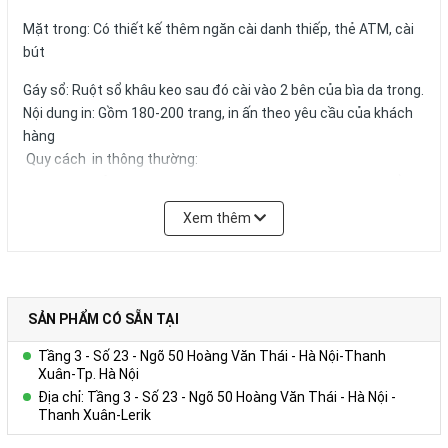
Mặt trong: Có thiết kế thêm ngăn cài danh thiếp, thẻ ATM, cài
bút
Gáy sổ: Ruột sổ khâu keo sau đó cài vào 2 bên của bìa da trong.
Nội dung in: Gồm 180-200 trang, in ấn theo yêu cầu của khách
hàng
Quy cách in thông thường:
+ Tờ hình ảnh: in 01 – 04 tờ Couches 200gsm giới thiệu về
Công ty, in 04 màu.
Xem thêm
+ Trang viết: in 01 màu 01 nội dung trên giấy offset 80g màu
trắng hoặc ngà vàng, có thể in logo, website,hotline tên tổ
chức,… trong từng trang viết.)
+ Kích thước trang giấy in: 14.5x20.6cm
SẢN PHẨM CÓ SẴN TẠI
Số lượng và màu sắc của giấy hay mẫu mã của sản phẩm có thể
Tầng 3 - Số 23 - Ngõ 50 Hoàng Văn Thái - Hà Nội-Thanh
được đặt theo yêu cầu của khách hàng.
Xuân-Tp. Hà Nội
Địa chỉ: Tầng 3 - Số 23 - Ngõ 50 Hoàng Văn Thái - Hà Nội -
Liên hệ
Thanh Xuân-Lerik