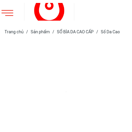
Trang chủ
/
Sản phẩm
/
SỔ BÌA DA CAO CẤP
/
Sổ Da Cao
Cấp
/
SỔ DA BÌA DÁN