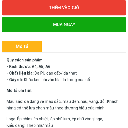
THÊM VÀO GIỎ
MUA NGAY
Mô tả
Quy cách sản phẩm
- Kích thước: A4, A5, A6
- Chất liệu bìa:
Da PU cao cấp/ da thật
- Gáy sổ:
Khâu keo cài vào bìa da trong của sổ
Mô tả chi tiết
Màu sắc: đa dạng về màu sắc, màu đen, nâu, vàng, đỏ...Khách
hàng có thể lựa chọn màu theo thương hiệu của mình
Logo: Ép chìm, ép nhiệt, ép nhũ kim, ép nhũ vàng logo,
Kiểu dáng: Theo như mẫu