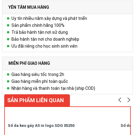
Để biết thêm chi tiết, xin liên hệ:
YÊN TÂM MUA HÀNG
Công ty Cổ phần Vy Uyên
Uy tín nhiều năm xây dựng và phát triển
DC: Số 23, ngõ 50 Hoàng Văn Thái, Khương Mai, Thanh Xuân, Hà
Sản phẩm chính hãng 100%
Nội
Trả bảo hành tận nơi sử dụng
Bảo hành tận nơi cho doanh nghiệp
Hotline/ZALO : 0978.552.388 ( Ms Uyên)
Ưu đãi riêng cho học sinh sinh viên
MIỄN PHÍ GIAO HÀNG
Giao hàng siêu tốc trong 2h
Giao hàng miễn phí toàn quốc
Nhận hàng và thanh toán tại nhà (ship COD)
SẢN PHẨM LIÊN QUAN
Sổ da keo gáy A5 in logo SDG 05250
Sổ da k