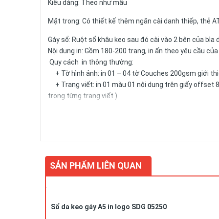
Kiểu dáng: Theo như mẫu
Mặt trong: Có thiết kế thêm ngăn cài danh thiếp, thẻ A
Gáy sổ: Ruột sổ khâu keo sau đó cài vào 2 bên của bìa 
Nội dung in: Gồm 180-200 trang, in ấn theo yêu cầu củ
Quy cách in thông thường:
+ Tờ hình ảnh: in 01 – 04 tờ Couches 200gsm giới thiệ
+ Trang viết: in 01 màu 01 nội dung trên giấy offset 8
trong từng trang viết.)
+ Kích thước trang giấy in: 14.5x20.6cm
Số lượng và màu sắc của giấy hay mẫu mã của sản phẩm 
SẢN PHẨM LIÊN QUAN
Liên hệ
Để biết thêm chi tiết, xin liên hệ:
Sổ da keo gáy A5 in logo SDG 05250
Công ty Cổ phần Vy Uyên