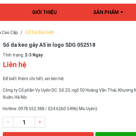
GIỚI THIỆU
SẢN PHẨM
a Cao Cấp
/
SỔ DA BÌA DÁN
Sổ da keo gáy A5 in logo SDG 052518
Tình trạng:
2-3 Ngày
Liên hệ
Để biết thêm chi tiết, xin liên hệ:
Công ty Cổ phần Vy Uyên DC: Số 23, ngõ 50 Hoàng Văn Thái, Khương 
Xuân, Hà Nội
Hotline: 0978.552.388 / 024 6260 5496( Ms Uyên)
–
+