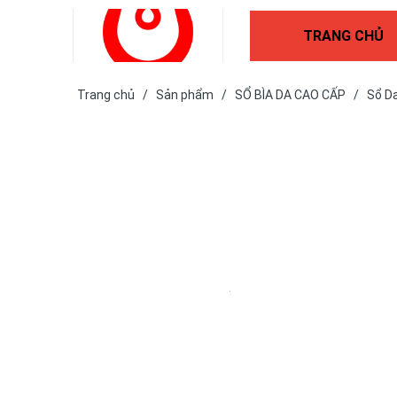
TRANG CHỦ
Trang chủ
/
Sản phẩm
/
SỔ BÌA DA CAO CẤP
/
Sổ D