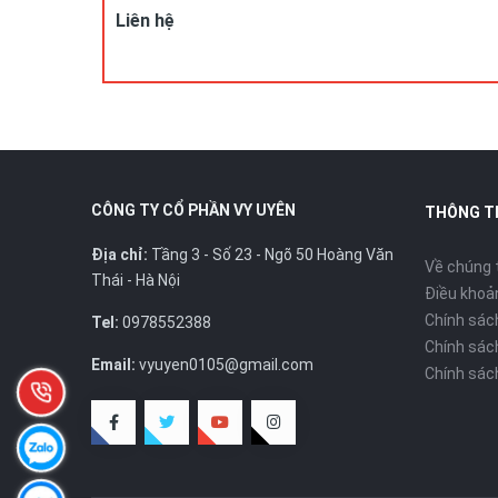
DC: Số 23, ngõ 50 Hoàng Văn Thái, Khương Mai, Thanh 
Liên hệ
Hotline/ZALO : 0978.552.388 ( Ms Uyên)
CÔNG TY CỔ PHẦN VY UYÊN
THÔNG T
Địa chỉ:
Tầng 3 - Số 23 - Ngõ 50 Hoàng Văn
Về chúng 
Thái - Hà Nội
Điều khoản
Chính sác
Tel:
0978552388
Chính sác
Email:
vyuyen0105@gmail.com
Chính sác