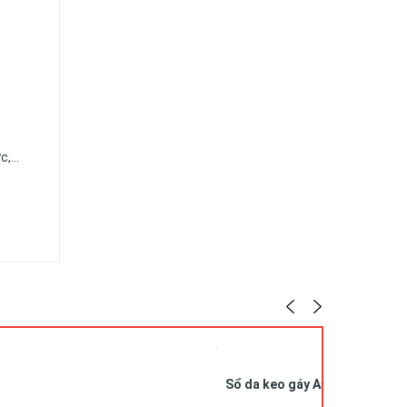
ức,…
Sổ da keo gáy A5 in logo SDG