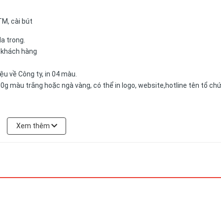
TM, cài bút
da trong.
a khách hàng
u về Công ty, in 04 màu.
0g màu trắng hoặc ngà vàng, có thể in logo, website,hotline tên tổ ch
Xem thêm
có thể được đặt theo yêu cầu của khách hàng.