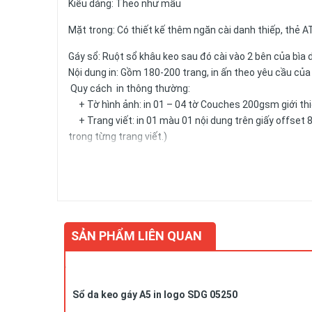
Kiểu dáng: Theo như mẫu
Mặt trong: Có thiết kế thêm ngăn cài danh thiếp, thẻ A
Gáy sổ: Ruột sổ khâu keo sau đó cài vào 2 bên của bìa 
Nội dung in: Gồm 180-200 trang, in ấn theo yêu cầu củ
Quy cách in thông thường:
+ Tờ hình ảnh: in 01 – 04 tờ Couches 200gsm giới thiệ
+ Trang viết: in 01 màu 01 nội dung trên giấy offset 8
trong từng trang viết.)
+ Kích thước trang giấy in: 14.5x20.6cm
Số lượng và màu sắc của giấy hay mẫu mã của sản phẩm 
SẢN PHẨM LIÊN QUAN
Liên hệ
Để biết thêm chi tiết, xin liên hệ:
Sổ da keo gáy A5 in logo SDG 05250
Công ty Cổ phần Vy Uyên