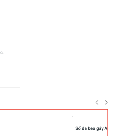
ức,…
Sổ da keo gáy A5 in logo SDG