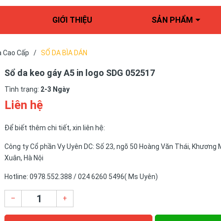
GIỚI THIỆU
SẢN PHẨM
a Cao Cấp
/
SỔ DA BÌA DÁN
Sổ da keo gáy A5 in logo SDG 052517
Tình trạng:
2-3 Ngày
Liên hệ
Để biết thêm chi tiết, xin liên hệ:
Công ty Cổ phần Vy Uyên DC: Số 23, ngõ 50 Hoàng Văn Thái, Khương 
Xuân, Hà Nội
Hotline: 0978.552.388 / 024 6260 5496( Ms Uyên)
–
+