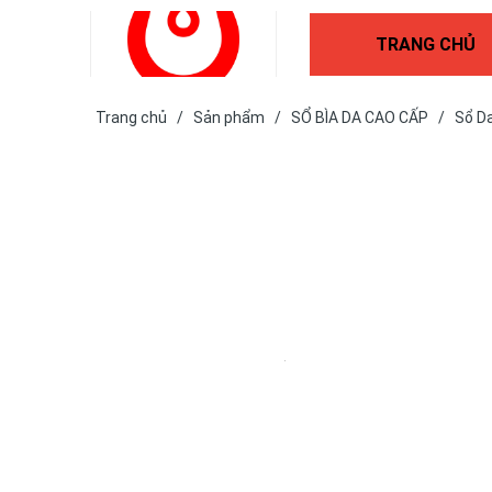
TRANG CHỦ
Trang chủ
/
Sản phẩm
/
SỔ BÌA DA CAO CẤP
/
Sổ D