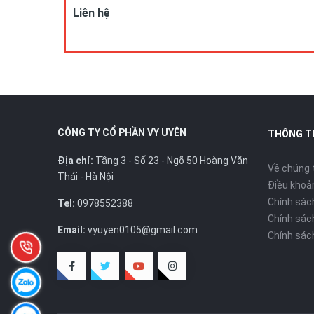
DC: Số 23, ngõ 50 Hoàng Văn Thái, Khương Mai, Thanh 
Liên hệ
Hotline/ZALO : 0978.552.388 ( Ms Uyên)
CÔNG TY CỔ PHẦN VY UYÊN
THÔNG T
Địa chỉ:
Tầng 3 - Số 23 - Ngõ 50 Hoàng Văn
Về chúng 
Thái - Hà Nội
Điều khoản
Chính sác
Tel:
0978552388
Chính sác
Email:
vyuyen0105@gmail.com
Chính sác