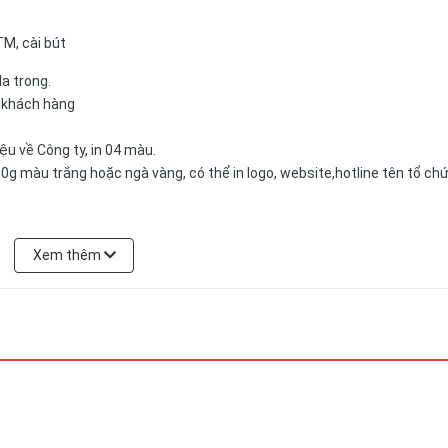
TM, cài bút
da trong.
a khách hàng
u về Công ty, in 04 màu.
0g màu trắng hoặc ngà vàng, có thể in logo, website,hotline tên tổ ch
Xem thêm
có thể được đặt theo yêu cầu của khách hàng.