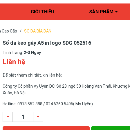
GIỚI THIỆU
SẢN PHẨM
a Cao Cấp
/
SỔ DA BÌA DÁN
Sổ da keo gáy A5 in logo SDG 052516
Tình trạng:
2-3 Ngày
Liên hệ
Để biết thêm chi tiết, xin liên hệ:
Công ty Cổ phần Vy Uyên DC: Số 23, ngõ 50 Hoàng Văn Thái, Khương 
Xuân, Hà Nội
Hotline: 0978.552.388 / 024 6260 5496( Ms Uyên)
–
+