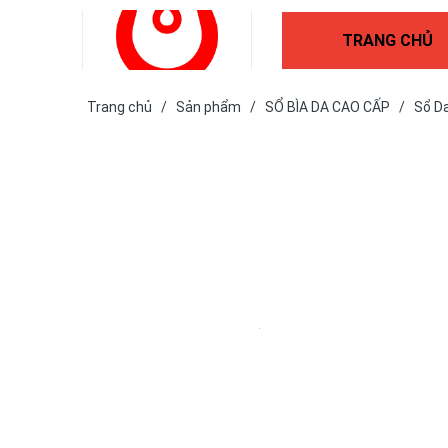
TRANG CHỦ
Trang chủ
/
Sản phẩm
/
SỔ BÌA DA CAO CẤP
/
Sổ D