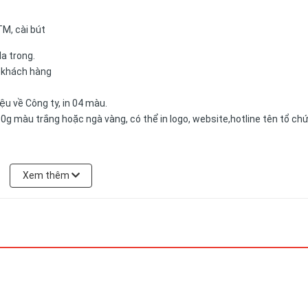
TM, cài bút
da trong.
a khách hàng
u về Công ty, in 04 màu.
0g màu trắng hoặc ngà vàng, có thể in logo, website,hotline tên tổ ch
Xem thêm
có thể được đặt theo yêu cầu của khách hàng.