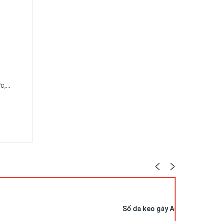
ức,…
Sổ da keo gáy A5 in logo SDG