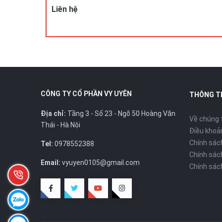
DC: Số 23, ngõ 50 Hoàng Văn Thái, Khương Mai, Thanh 
Liên hệ
Hotline/ZALO : 0978.552.388 ( Ms Uyên)
CÔNG TY CỔ PHẦN VY UYÊN
THÔNG T
Địa chỉ:
Tầng 3 - Số 23 - Ngõ 50 Hoàng Văn
Về chúng 
Thái - Hà Nội
Điều khoản
Chính sác
Tel:
0978552388
Chính sác
Email:
vyuyen0105@gmail.com
Chính sác