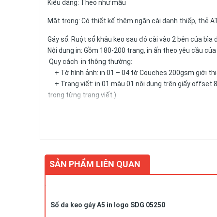
Kiểu dáng: Theo như mẫu
Mặt trong: Có thiết kế thêm ngăn cài danh thiếp, thẻ A
Gáy sổ: Ruột sổ khâu keo sau đó cài vào 2 bên của bìa 
Nội dung in: Gồm 180-200 trang, in ấn theo yêu cầu củ
Quy cách in thông thường:
+ Tờ hình ảnh: in 01 – 04 tờ Couches 200gsm giới thiệ
+ Trang viết: in 01 màu 01 nội dung trên giấy offset 8
trong từng trang viết.)
+ Kích thước trang giấy in: 14.5x20.6cm
Số lượng và màu sắc của giấy hay mẫu mã của sản phẩm 
SẢN PHẨM LIÊN QUAN
Liên hệ
Để biết thêm chi tiết, xin liên hệ:
Sổ da keo gáy A5 in logo SDG 05250
Công ty Cổ phần Vy Uyên