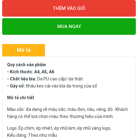
THÊM VÀO GIỎ
MUA NGAY
Mô tả
Quy cách sản phẩm
- Kích thước: A4, A5, A6
- Chất liệu bìa:
Da PU cao cấp/ da thật
- Gáy sổ:
Khâu keo cài vào bìa da trong của sổ
Mô tả chi tiết
Màu sắc: đa dạng về màu sắc, màu đen, nâu, vàng, đỏ...Khách
hàng có thể lựa chọn màu theo thương hiệu của mình
Logo: Ép chìm, ép nhiệt, ép nhũ kim, ép nhũ vàng logo,
Kiểu dáng: Theo như mẫu