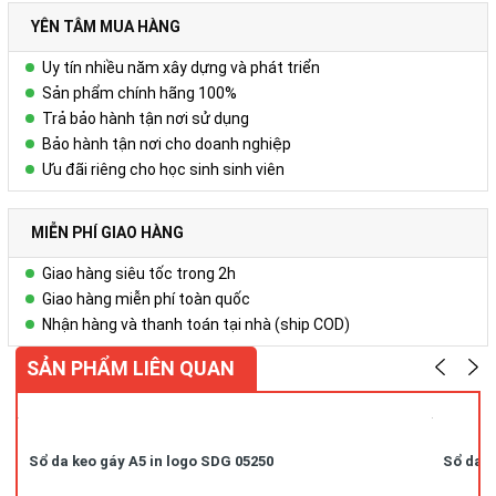
Liên hệ
YÊN TÂM MUA HÀNG
Để biết thêm chi tiết, xin liên hệ:
Uy tín nhiều năm xây dựng và phát triển
Công ty Cổ phần Vy Uyên
Sản phẩm chính hãng 100%
Trả bảo hành tận nơi sử dụng
DC: Số 23, ngõ 50 Hoàng Văn Thái, Khương Mai, Thanh Xuân, Hà
Bảo hành tận nơi cho doanh nghiệp
Nội
Ưu đãi riêng cho học sinh sinh viên
Hotline/ZALO : 0978.552.388 ( Ms Uyên)
MIỄN PHÍ GIAO HÀNG
Giao hàng siêu tốc trong 2h
Giao hàng miễn phí toàn quốc
Nhận hàng và thanh toán tại nhà (ship COD)
SẢN PHẨM LIÊN QUAN
Sổ da keo gáy A5 in logo SDG 05250
Sổ da k