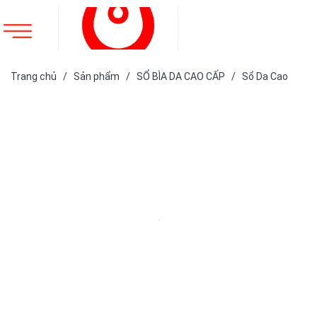
Trang chủ
/
Sản phẩm
/
SỔ BÌA DA CAO CẤP
/
Sổ Da Cao
Cấp
/
SỔ DA BÌA DÁN