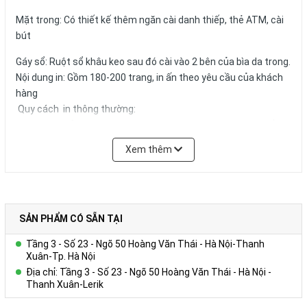
Mặt trong: Có thiết kế thêm ngăn cài danh thiếp, thẻ ATM, cài
bút
Gáy sổ: Ruột sổ khâu keo sau đó cài vào 2 bên của bìa da trong.
Nội dung in: Gồm 180-200 trang, in ấn theo yêu cầu của khách
hàng
Quy cách in thông thường:
+ Tờ hình ảnh: in 01 – 04 tờ Couches 200gsm giới thiệu về
Công ty, in 04 màu.
Xem thêm
+ Trang viết: in 01 màu 01 nội dung trên giấy offset 80g màu
trắng hoặc ngà vàng, có thể in logo, website,hotline tên tổ
chức,… trong từng trang viết.)
+ Kích thước trang giấy in: 14.5x20.6cm
SẢN PHẨM CÓ SẴN TẠI
Số lượng và màu sắc của giấy hay mẫu mã của sản phẩm có thể
Tầng 3 - Số 23 - Ngõ 50 Hoàng Văn Thái - Hà Nội-Thanh
được đặt theo yêu cầu của khách hàng.
Xuân-Tp. Hà Nội
Địa chỉ: Tầng 3 - Số 23 - Ngõ 50 Hoàng Văn Thái - Hà Nội -
Thanh Xuân-Lerik