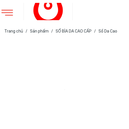
Trang chủ
/
Sản phẩm
/
SỔ BÌA DA CAO CẤP
/
Sổ Da Cao
Cấp
/
SỔ DA BÌA DÁN