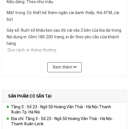
Kiểu dáng: Theo như mẫu
Mặt trong: Có thiết kế thêm ngăn cài danh thiếp, thẻ ATM, cài
bút
Gáy sổ: Ruột sổ khâu keo sau đó cài vào 2 bên của bìa da trong.
Nội dung in: Gồm 180-200 trang, in ấn theo yêu cầu của khách
hàng
Quy cách in thông thường:
+ Tờ hình ảnh: in 01 – 04 tờ Couches 200gsm giới thiệu về
Công ty, in 04 màu.
Xem thêm
+ Trang viết: in 01 màu 01 nội dung trên giấy offset 80g màu
trắng hoặc ngà vàng, có thể in logo, website,hotline tên tổ
chức,… trong từng trang viết.)
+ Kích thước trang giấy in: 14.5x20.6cm
SẢN PHẨM CÓ SẴN TẠI
Số lượng và màu sắc của giấy hay mẫu mã của sản phẩm có
Tầng 3 - Số 23 - Ngõ 50 Hoàng Văn Thái - Hà Nội-Thanh
thể được đặt theo yêu cầu của khách hàng.
Xuân-Tp. Hà Nội
Địa chỉ: Tầng 3 - Số 23 - Ngõ 50 Hoàng Văn Thái - Hà Nội -
Thanh Xuân-Lerik