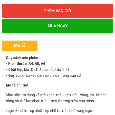
THÊM VÀO GIỎ
MUA NGAY
Mô tả
Quy cách sản phẩm
- Kích thước: A4, A5, A6
- Chất liệu bìa:
Da PU cao cấp/ da thật
- Gáy sổ:
Khâu keo cài vào bìa da trong của sổ
Mô tả chi tiết
Màu sắc: đa dạng về màu sắc, màu đen, nâu, vàng, đỏ...Khách
hàng có thể lựa chọn màu theo thương hiệu của mình
Logo: Ép chìm, ép nhiệt, ép nhũ kim, ép nhũ vàng logo,