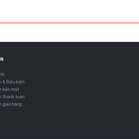
IN
tôi
 & Điều kiện
h bảo mật
h thanh toán
h giao hàng