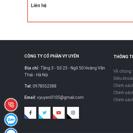
Liên hệ
CÔNG TY CỔ PHẦN VY UYÊN
THÔNG T
Địa chỉ:
Tầng 3 - Số 23 - Ngõ 50 Hoàng Văn
Về chúng 
Thái - Hà Nội
Điều khoản
Chính sác
Tel:
0978552388
Chính sác
Email:
vyuyen0105@gmail.com
Chính sác