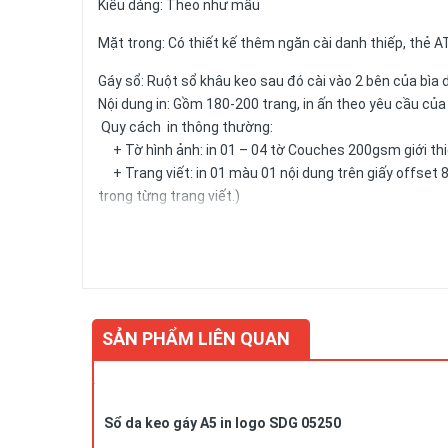
Kiểu dáng: Theo như mẫu
Mặt trong: Có thiết kế thêm ngăn cài danh thiếp, thẻ A
Gáy sổ: Ruột sổ khâu keo sau đó cài vào 2 bên của bìa 
Nội dung in: Gồm 180-200 trang, in ấn theo yêu cầu củ
Quy cách in thông thường:
+ Tờ hình ảnh: in 01 – 04 tờ Couches 200gsm giới thiệ
+ Trang viết: in 01 màu 01 nội dung trên giấy offset 8
trong từng trang viết.)
+ Kích thước trang giấy in: 14.5x20.6cm
Số lượng và màu sắc của giấy hay mẫu mã của sản ph
SẢN PHẨM LIÊN QUAN
Sổ da keo gáy A5 in logo SDG 05250