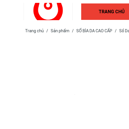
TRANG CHỦ
Trang chủ
/
Sản phẩm
/
SỔ BÌA DA CAO CẤP
/
Sổ D