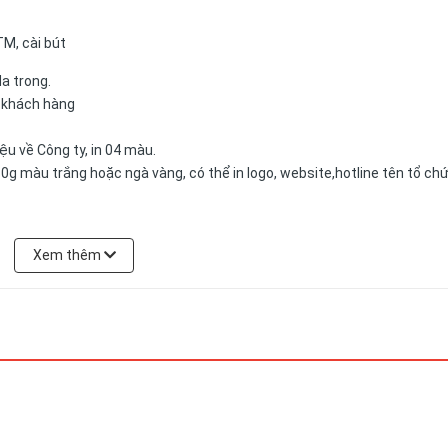
TM, cài bút
da trong.
a khách hàng
u về Công ty, in 04 màu.
0g màu trắng hoặc ngà vàng, có thể in logo, website,hotline tên tổ ch
Xem thêm
ẩm có thể được đặt theo yêu cầu của khách hàng.