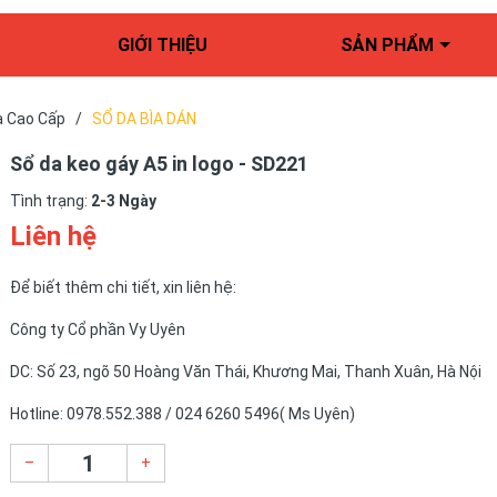
GIỚI THIỆU
SẢN PHẨM
a Cao Cấp
/
SỔ DA BÌA DÁN
Sổ da keo gáy A5 in logo - SD221
Tình trạng:
2-3 Ngày
Liên hệ
Để biết thêm chi tiết, xin liên hệ:
Công ty Cổ phần Vy Uyên
DC: Số 23, ngõ 50 Hoàng Văn Thái, Khương Mai, Thanh Xuân, Hà Nội
Hotline: 0978.552.388 / 024 6260 5496( Ms Uyên)
–
+