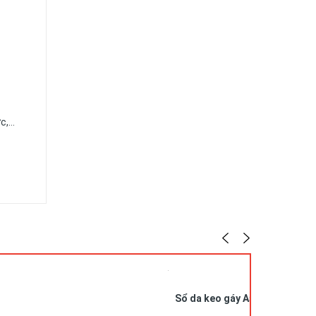
ức,…
Sổ da keo gáy A5 in logo SDG