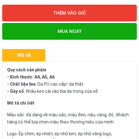
THÊM VÀO GIỎ
MUA NGAY
Mô tả
Quy cách sản phẩm
- Kích thước: A4, A5, A6
- Chất liệu bìa:
Da PU cao cấp/ da thật
- Gáy sổ:
Khâu keo cài vào bìa da trong của sổ
Mô tả chi tiết
Màu sắc: đa dạng về màu sắc, màu đen, nâu, vàng, đỏ...Khách
hàng có thể lựa chọn màu theo thương hiệu của mình
Logo: Ép chìm, ép nhiệt, ép nhũ kim, ép nhũ vàng logo,