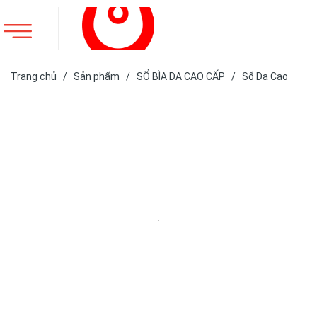
Trang chủ
/
Sản phẩm
/
SỔ BÌA DA CAO CẤP
/
Sổ Da Cao
Cấp
/
SỔ DA BÌA DÁN