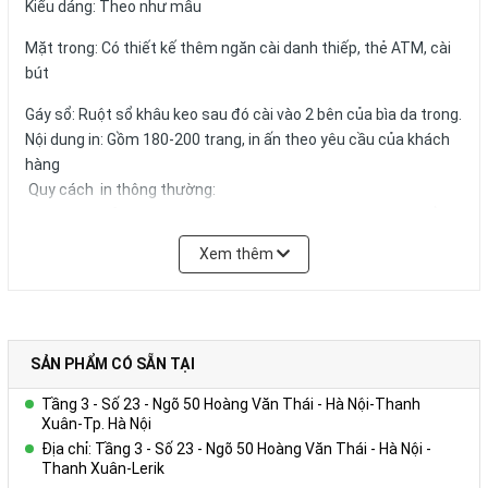
Kiểu dáng: Theo như mẫu
Mặt trong: Có thiết kế thêm ngăn cài danh thiếp, thẻ ATM, cài
bút
Gáy sổ: Ruột sổ khâu keo sau đó cài vào 2 bên của bìa da trong.
Nội dung in: Gồm 180-200 trang, in ấn theo yêu cầu của khách
hàng
Quy cách in thông thường:
+ Tờ hình ảnh: in 01 – 04 tờ Couches 200gsm giới thiệu về
Công ty, in 04 màu.
Xem thêm
+ Trang viết: in 01 màu 01 nội dung trên giấy offset 80g màu
trắng hoặc ngà vàng, có thể in logo, website,hotline tên tổ
chức,… trong từng trang viết.)
+ Kích thước trang giấy in: 14.5x20.6cm
SẢN PHẨM CÓ SẴN TẠI
Số lượng và màu sắc của giấy hay mẫu mã của sản phẩm có
Tầng 3 - Số 23 - Ngõ 50 Hoàng Văn Thái - Hà Nội-Thanh
thể được đặt theo yêu cầu của khách hàng.
Xuân-Tp. Hà Nội
Địa chỉ: Tầng 3 - Số 23 - Ngõ 50 Hoàng Văn Thái - Hà Nội -
Thanh Xuân-Lerik