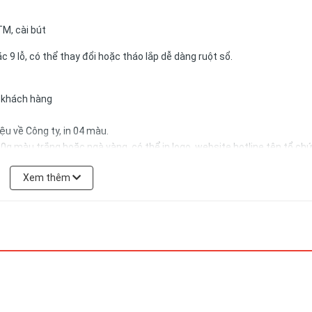
TM, cài bút
c 9 lỗ, có thể thay đổi hoặc tháo lắp dễ dàng ruột sổ.
a khách hàng
u về Công ty, in 04 màu.
0g màu trắng hoặc ngà vàng, có thể in logo, website,hotline tên tổ ch
Xem thêm
có thể được đặt theo yêu cầu của khách hàng.