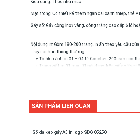
Kiểu dáng: Theo như mẫu
Mặt trong: Có thiết kế thêm ngăn cài danh thiếp, thẻ A
Gáy sổ: Gáy còng inox vàng, còng trắng cao cấp 6 lỗ hoặ
Nội dung in: Gồm 180-200 trang, in ấn theo yêu cầu củ
Quy cách in thông thường:
+ Tờ hình ảnh: in 01 – 04 tờ Couches 200gsm giới thiệ
+ Trang viết: in 01 màu 01 nội dung trên giấy offset 8
trong từng trang viết.)
+ Kích thước trang giấy in: 14.5x20.6cm
Số lượng và màu sắc của giấy hay mẫu mã của sản phẩm 
SẢN PHẨM LIÊN QUAN
Sổ da keo gáy A5 in logo SDG 05250