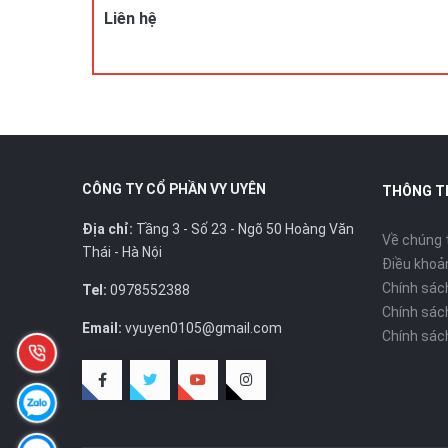
Liên hệ
CÔNG TY CỔ PHẦN VY UYÊN
THÔNG T
Địa chỉ:
Tầng 3 - Số 23 - Ngõ 50 Hoàng Văn
Về chúng 
Thái - Hà Nội
Điều khoản
Chính sác
Tel:
0978552388
Chính sác
Email:
vyuyen0105@gmail.com
Chính sác