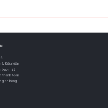
IN
tôi
 & Điều kiện
h bảo mật
h thanh toán
h giao hàng