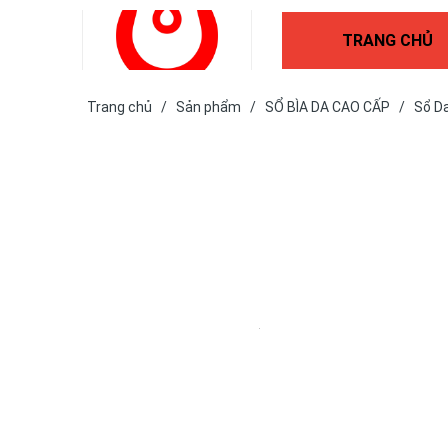
TRANG CHỦ
Trang chủ
/
Sản phẩm
/
SỔ BÌA DA CAO CẤP
/
Sổ D