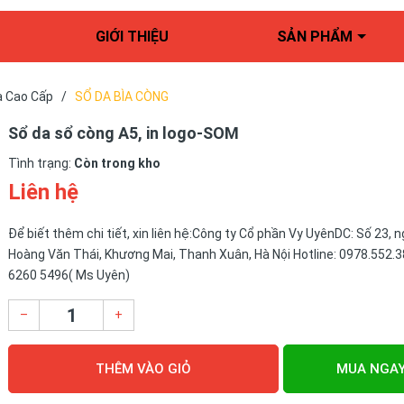
GIỚI THIỆU
SẢN PHẨM
a Cao Cấp
/
SỔ DA BÌA CÒNG
Sổ da sổ còng A5, in logo-SOM
Tình trạng:
Còn trong kho
Liên hệ
Để biết thêm chi tiết, xin liên hệ:Công ty Cổ phần Vy UyênDC: Số 23, 
Hoàng Văn Thái, Khương Mai, Thanh Xuân, Hà Nội Hotline: 0978.552.3
6260 5496( Ms Uyên)
–
+
THÊM VÀO GIỎ
MUA NGA