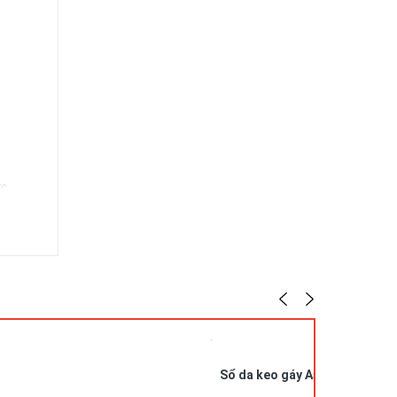
ức,…
Sổ da keo gáy A5 in logo SDG