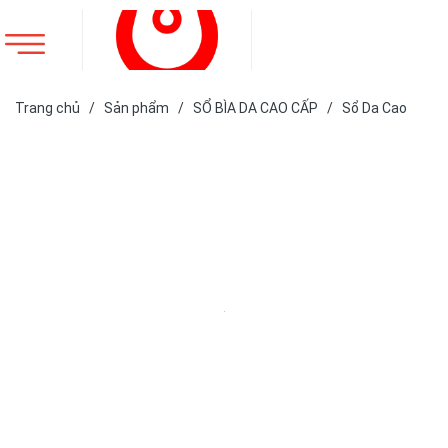
Trang chủ
/
Sản phẩm
/
SỔ BÌA DA CAO CẤP
/
Sổ Da Cao
Cấp
/
SỔ DA BÌA CÒNG