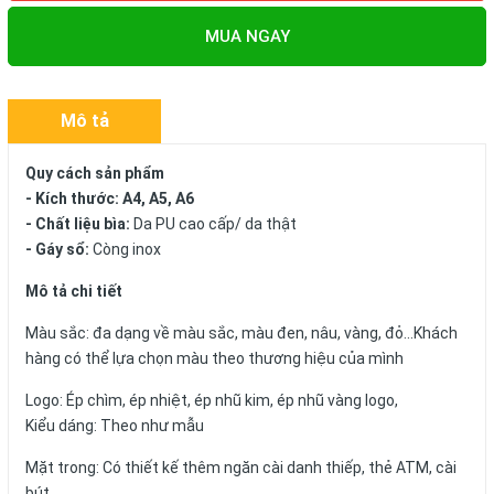
MUA NGAY
Mô tả
Quy cách sản phẩm
- Kích thước: A4, A5, A6
- Chất liệu bìa:
Da PU cao cấp/ da thật
- Gáy sổ:
Còng inox
Mô tả chi tiết
Màu sắc: đa dạng về màu sắc, màu đen, nâu, vàng, đỏ...Khách
hàng có thể lựa chọn màu theo thương hiệu của mình
Logo: Ép chìm, ép nhiệt, ép nhũ kim, ép nhũ vàng logo,
Kiểu dáng: Theo như mẫu
Mặt trong: Có thiết kế thêm ngăn cài danh thiếp, thẻ ATM, cài
bút