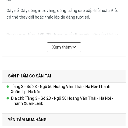
Gáy sổ: Gáy còng inox vàng, còng trắng cao cấp 6 lỗ hoặc 9 lỗ,
có thể thay đổi hoặc tháo lắp dễ dàng ruột sổ.
Nội dung in: Gồm 180-200 trang, in ấn theo yêu cầu của khách
hàng
Xem thêm
Quy cách in thông thường:
+ Tờ hình ảnh: in 01 – 04 tờ Couches 200gsm giới thiệu về
Công ty, in 04 màu.
+ Trang viết: in 01 màu 01 nội dung trên giấy offset 80g màu
trắng hoặc ngà vàng, có thể in logo, website,hotline tên tổ
SẢN PHẨM CÓ SẴN TẠI
chức,… trong từng trang viết.)
Tầng 3 - Số 23 - Ngõ 50 Hoàng Văn Thái - Hà Nội-Thanh
+ Kích thước trang giấy in: 14.5x20.6cm
Xuân-Tp. Hà Nội
Địa chỉ: Tầng 3 - Số 23 - Ngõ 50 Hoàng Văn Thái - Hà Nội -
Số lượng và màu sắc của giấy hay mẫu mã của sản phẩm có thể
Thanh Xuân-Lerik
được đặt theo yêu cầu của khách hàng.
YÊN TÂM MUA HÀNG