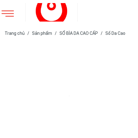
Trang chủ
/
Sản phẩm
/
SỔ BÌA DA CAO CẤP
/
Sổ Da Cao
Cấp
/
SỔ DA BÌA DÁN