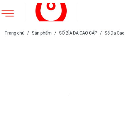
Trang chủ
/
Sản phẩm
/
SỔ BÌA DA CAO CẤP
/
Sổ Da Cao
Cấp
/
SỔ DA BÌA CÒNG