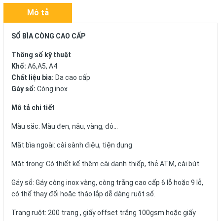
Mô tả
SỔ BÌA CÒNG CAO CẤP
Thông số kỹ thuật
Khổ:
A6,A5, A4
Chất liệu bìa:
Da cao cấp
Gáy sổ:
Còng inox
Mô tả chi tiết
Màu sắc: Màu đen, nâu, vàng, đỏ...
Mặt bìa ngoài: cài sành điệu, tiện dụng
Mặt trong: Có thiết kế thêm cài danh thiếp, thẻ ATM, cài bút
Gáy sổ: Gáy còng inox vàng, còng trắng cao cấp 6 lỗ hoặc 9 lỗ,
có thể thay đổi hoặc tháo lắp dễ dàng ruột sổ.
Trang ruột: 200 trang , giấy offset trắng 100gsm hoặc giấy