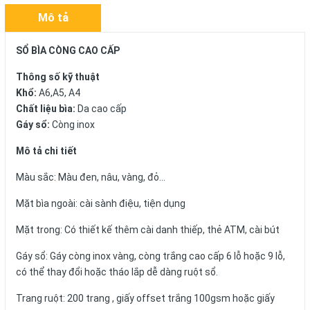
Mô tả
SỔ BÌA CÒNG CAO CẤP
Thông số kỹ thuật
Khổ:
A6,A5, A4
Chất liệu bìa:
Da cao cấp
Gáy sổ:
Còng inox
Mô tả chi tiết
Màu sắc: Màu đen, nâu, vàng, đỏ...
Mặt bìa ngoài: cài sành điệu, tiện dụng
Mặt trong: Có thiết kế thêm cài danh thiếp, thẻ ATM, cài bút
Gáy sổ: Gáy còng inox vàng, còng trắng cao cấp 6 lỗ hoặc 9 lỗ,
có thể thay đổi hoặc tháo lắp dễ dàng ruột sổ.
Trang ruột: 200 trang , giấy offset trắng 100gsm hoặc giấy