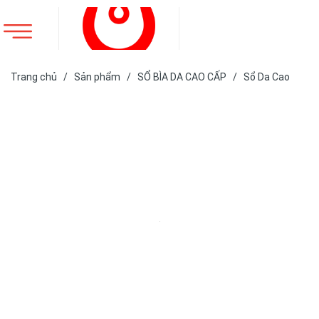
Trang chủ
/
Sản phẩm
/
SỔ BÌA DA CAO CẤP
/
Sổ Da Cao
Cấp
/
SỔ DA BÌA CÒNG