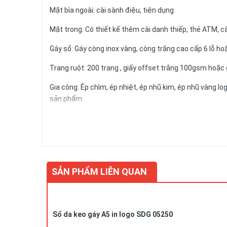
Mặt bìa ngoài: cài sành điệu, tiện dụng
Mặt trong: Có thiết kế thêm cài danh thiếp, thẻ ATM, cà
Gáy sổ: Gáy còng inox vàng, còng trắng cao cấp 6 lỗ hoặ
Trang ruột: 200 trang , giấy offset trắng 100gsm hoặc 
Gia công: Ép chìm, ép nhiệt, ép nhũ kim, ép nhũ vàng lo
sản phẩm.
Số lượng và màu sắc của giấy hay mẫu mã của sản ph
Công ty
QUÀ TẶNG DOANH NGHIỆP CAO CẤP VY UYÊ
tôi nhận phân phối sản phẩm toàn quốc với số lượng lớ
cung cấp Dịch vụ Quà tặng phù hợp nhất cho từng đối 
SẢN PHẨM LIÊN QUAN
Vui lòng liên hệ Ms. Uyên để được tư vấn thêm: 0978
Sổ da keo gáy A5 in logo SDG 05250