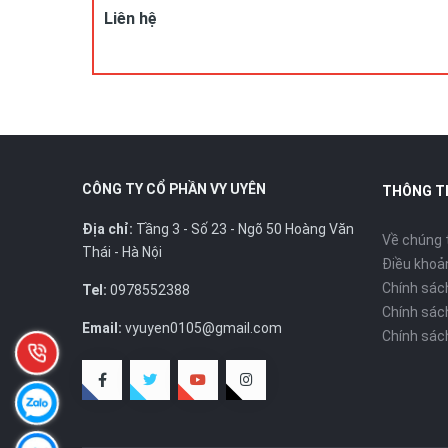
Liên hệ
CÔNG TY CỔ PHẦN VY UYÊN
THÔNG T
Địa chỉ:
Tầng 3 - Số 23 - Ngõ 50 Hoàng Văn
Về chúng 
Thái - Hà Nội
Điều khoản
Chính sác
Tel:
0978552388
Chính sác
Email:
vyuyen0105@gmail.com
Chính sác