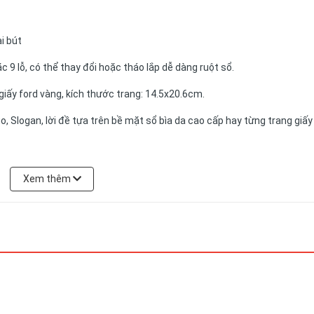
i bút
c 9 lỗ, có thể thay đổi hoặc tháo lắp dễ dàng ruột sổ.
giấy ford vàng, kích thước trang: 14.5x20.6cm.
go, Slogan, lời đề tựa trên bề mặt sổ bìa da cao cấp hay từng trang giấy
ẩm có thể được đặt theo yêu cầu của khách hàng.
Xem thêm
N
chuyên cung cấp cho bạn những sản phẩm tốt nhất với giá cả ưu đãi.
n, chất lượng tối ưu, mẫu mã đã dạng và giá cả phải chăng. Chúng tôi 
tượng doanh nghiệp của từng lĩnh vực, ngân sách và quy mô hoạt động
.552.388