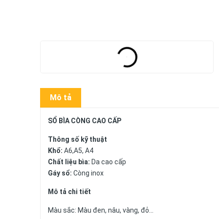
Mô tả
SỔ BÌA CÒNG CAO CẤP
Thông số kỹ thuật
Khổ:
A6,A5, A4
Chất liệu bìa:
Da cao cấp
Gáy sổ:
Còng inox
Mô tả chi tiết
Màu sắc: Màu đen, nâu, vàng, đỏ...