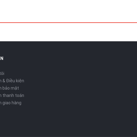
IN
tôi
 & Điều kiện
h bảo mật
h thanh toán
h giao hàng