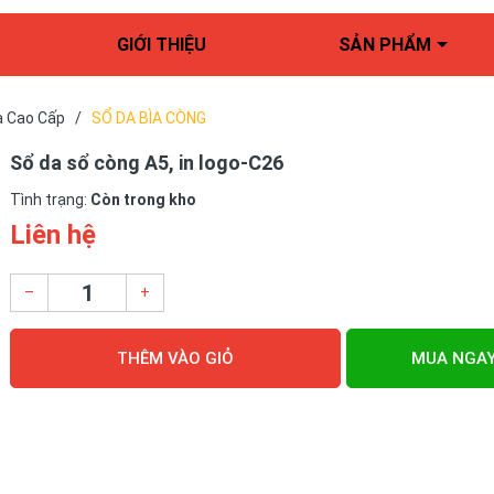
GIỚI THIỆU
SẢN PHẨM
a Cao Cấp
/
SỔ DA BÌA CÒNG
Sổ da sổ còng A5, in logo-C26
Tình trạng:
Còn trong kho
Liên hệ
–
+
THÊM VÀO GIỎ
MUA NGA