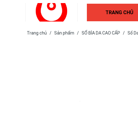
TRANG CHỦ
Trang chủ
/
Sản phẩm
/
SỔ BÌA DA CAO CẤP
/
Sổ D