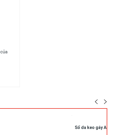
 của
 Chúng
cũng
.
Sổ da keo gáy A5 in logo SDG