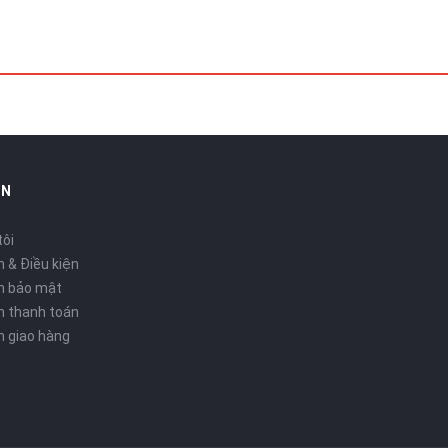
IN
tôi
 & Điều kiện
h bảo mật
h thanh toán
h giao hàng