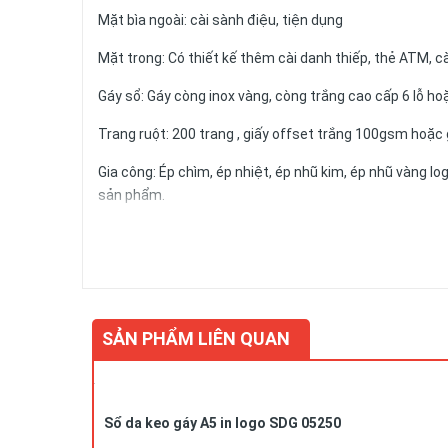
Mặt bìa ngoài: cài sành điệu, tiện dụng
Mặt trong: Có thiết kế thêm cài danh thiếp, thẻ ATM, cà
Gáy sổ: Gáy còng inox vàng, còng trắng cao cấp 6 lỗ hoặ
Trang ruột: 200 trang , giấy offset trắng 100gsm hoặc 
Gia công: Ép chìm, ép nhiệt, ép nhũ kim, ép nhũ vàng lo
sản phẩm.
Số lượng và màu sắc của giấy hay mẫu mã của sản ph
Công ty
QUÀ TẶNG DOANH NGHIỆP CAO CẤP VY UYÊ
tôi nhận phân phối sản phẩm toàn quốc với số lượng lớ
cung cấp Dịch vụ Quà tặng phù hợp nhất cho từng đối 
SẢN PHẨM LIÊN QUAN
Vui lòng liên hệ Ms. Uyên để được tư vấn thêm: 0978
Sổ da keo gáy A5 in logo SDG 05250