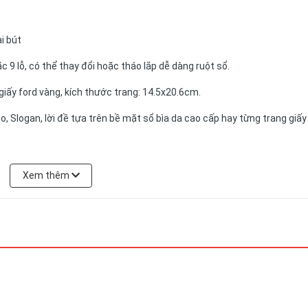
i bút
c 9 lỗ, có thể thay đổi hoặc tháo lắp dễ dàng ruột sổ.
giấy ford vàng, kích thước trang: 14.5x20.6cm.
go, Slogan, lời đề tựa trên bề mặt sổ bìa da cao cấp hay từng trang giấy
ẩm có thể được đặt theo yêu cầu của khách hàng.
Xem thêm
N
chuyên cung cấp cho bạn những sản phẩm tốt nhất với giá cả ưu đãi.
n, chất lượng tối ưu, mẫu mã đã dạng và giá cả phải chăng. Chúng tôi 
tượng doanh nghiệp của từng lĩnh vực, ngân sách và quy mô hoạt động
.552.388