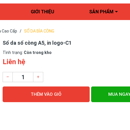
GIỚI THIỆU
SẢN PHẨM
a Cao Cấp
/
SỔ DA BÌA CÒNG
Sổ da sổ còng A5, in logo-C1
Tình trạng:
Còn trong kho
Liên hệ
–
+
THÊM VÀO GIỎ
MUA NGA