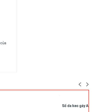
 của
 Chúng
cũng
.
Sổ da keo gáy A5 in logo SDG