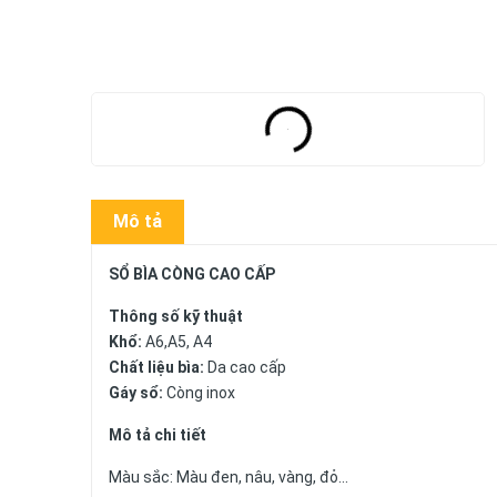
Mô tả
SỔ BÌA CÒNG CAO CẤP
Thông số kỹ thuật
Khổ:
A6,A5, A4
Chất liệu bìa:
Da cao cấp
Gáy sổ:
Còng inox
Mô tả chi tiết
Màu sắc: Màu đen, nâu, vàng, đỏ...