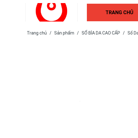
TRANG CHỦ
Trang chủ
/
Sản phẩm
/
SỔ BÌA DA CAO CẤP
/
Sổ D