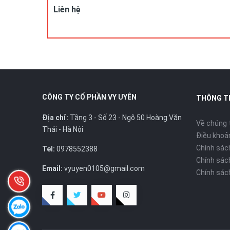
Liên hệ
CÔNG TY CỔ PHẦN VY UYÊN
THÔNG T
Địa chỉ:
Tầng 3 - Số 23 - Ngõ 50 Hoàng Văn
Về chúng 
Thái - Hà Nội
Điều khoản
Chính sác
Tel:
0978552388
Chính sác
Email:
vyuyen0105@gmail.com
Chính sác