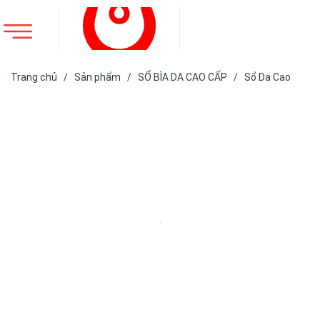
Trang chủ
/
Sản phẩm
/
SỔ BÌA DA CAO CẤP
/
Sổ Da Cao
Cấp
/
SỔ DA BÌA CÒNG