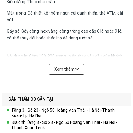
Kiểu dáng: Theo như mẫu
Mặt trong: Có thiết kế thêm ngăn cài danh thiếp, thẻ ATM, cài
bút
Gáy sổ: Gáy còng inox vàng, còng trắng cao cấp 6 lỗ hoặc 9 lỗ,
có thể thay đổi hoặc tháo lắp dễ dàng ruột sổ.
Nội dung in: Gồm 180-200 trang, in ấn theo yêu cầu của khách
hàng
Xem thêm
Quy cách in thông thường:
+ Tờ hình ảnh: in 01 – 04 tờ Couches 200gsm giới thiệu về
Công ty, in 04 màu.
+ Trang viết: in 01 màu 01 nội dung trên giấy offset 80g màu
trắng hoặc ngà vàng, có thể in logo, website,hotline tên tổ
SẢN PHẨM CÓ SẴN TẠI
chức,… trong từng trang viết.)
Tầng 3 - Số 23 - Ngõ 50 Hoàng Văn Thái - Hà Nội-Thanh
+ Kích thước trang giấy in: 14.5x20.6cm
Xuân-Tp. Hà Nội
Địa chỉ: Tầng 3 - Số 23 - Ngõ 50 Hoàng Văn Thái - Hà Nội -
Số lượng và màu sắc của giấy hay mẫu mã của sản phẩm có thể
Thanh Xuân-Lerik