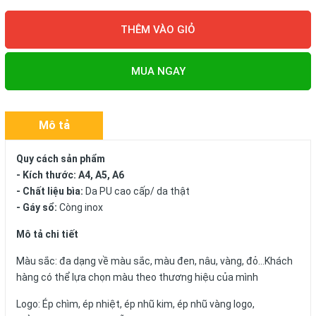
THÊM VÀO GIỎ
MUA NGAY
Mô tả
Quy cách sản phẩm
- Kích thước: A4, A5, A6
- Chất liệu bìa:
Da PU cao cấp/ da thật
- Gáy sổ:
Còng inox
Mô tả chi tiết
Màu sắc: đa dạng về màu sắc, màu đen, nâu, vàng, đỏ...Khách
hàng có thể lựa chọn màu theo thương hiệu của mình
Logo: Ép chìm, ép nhiệt, ép nhũ kim, ép nhũ vàng logo,