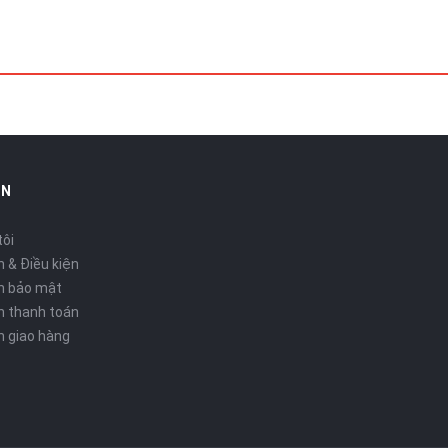
IN
tôi
 & Điều kiện
h bảo mật
h thanh toán
h giao hàng