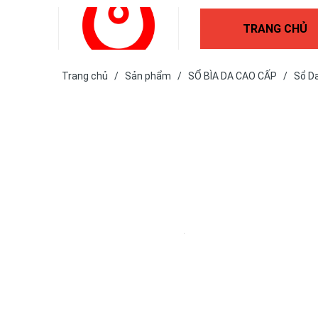
TRANG CHỦ
Trang chủ
/
Sản phẩm
/
SỔ BÌA DA CAO CẤP
/
Sổ D