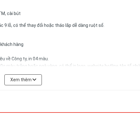
TM, cài bút
c 9 lỗ, có thể thay đổi hoặc tháo lắp dễ dàng ruột sổ.
a khách hàng
u về Công ty, in 04 màu.
0g màu trắng hoặc ngà vàng, có thể in logo, website,hotline tên tổ ch
Xem thêm
có thể được đặt theo yêu cầu của khách hàng.