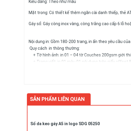
Kiểu dáng: Theo như mẫu
Mặt trong: Có thiết kế thêm ngăn cài danh thiếp, thẻ A
Gáy sổ: Gáy còng inox vàng, còng trắng cao cấp 6 lỗ hoặ
Nội dung in: Gồm 180-200 trang, in ấn theo yêu cầu củ
Quy cách in thông thường:
+ Tờ hình ảnh: in 01 – 04 tờ Couches 200gsm giới thiệ
+ Trang viết: in 01 màu 01 nội dung trên giấy offset 8
trong từng trang viết.)
+ Kích thước trang giấy in: 14.5x20.6cm
Số lượng và màu sắc của giấy hay mẫu mã của sản phẩm 
SẢN PHẨM LIÊN QUAN
Sổ da keo gáy A5 in logo SDG 05250