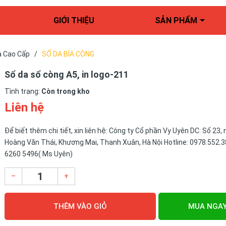
GIỚI THIỆU
SẢN PHẨM
a Cao Cấp
/
SỔ DA BÌA CÒNG
Sổ da sổ còng A5, in logo-211
Tình trạng:
Còn trong kho
Liên hệ
Để biết thêm chi tiết, xin liên hệ: Công ty Cổ phần Vy Uyên DC: Số 23,
Hoàng Văn Thái, Khương Mai, Thanh Xuân, Hà Nội Hotline: 0978.552.3
6260 5496( Ms Uyên)
–
+
THÊM VÀO GIỎ
MUA NGA