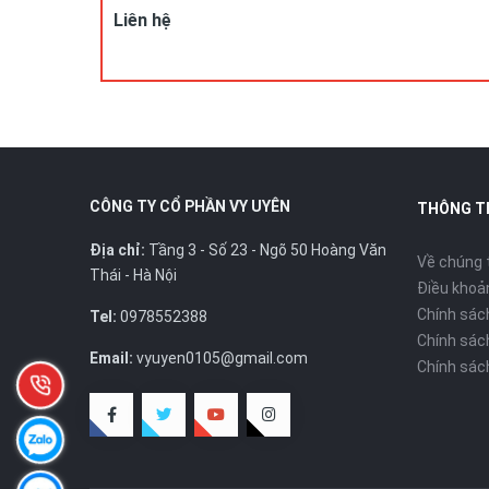
Liên hệ
CÔNG TY CỔ PHẦN VY UYÊN
THÔNG T
Địa chỉ:
Tầng 3 - Số 23 - Ngõ 50 Hoàng Văn
Về chúng 
Thái - Hà Nội
Điều khoản
Chính sác
Tel:
0978552388
Chính sác
Email:
vyuyen0105@gmail.com
Chính sác