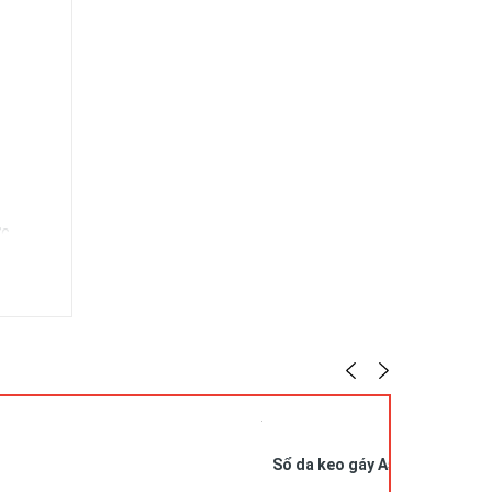
ức,…
Sổ da keo gáy A5 in logo SDG