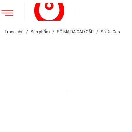
Trang chủ
/
Sản phẩm
/
SỔ BÌA DA CAO CẤP
/
Sổ Da Cao
Cấp
/
SỔ DA NOTE, SỔ CẦM TAY, SỔ BỎ TÚI