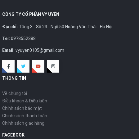
khác với mẫu mã đa dạng, xin vui lòng liên hệ
Ms. Uyên
0978552388
để được tư vấn thêm.
CÔNG TY CỔ PHẦN VY UYÊN
Địa chỉ:
Tầng 3 - Số 23 - Ngõ 50 Hoàng Văn Thái - Hà Nội
Tel:
0978552388
Email:
vyuyen0105@gmail.com
THÔNG TIN
Về chúng tôi
Điều khoản & Điều kiện
Chính sách bảo mật
Chính sách thanh toán
Chính sách giao hàng
FACEBOOK