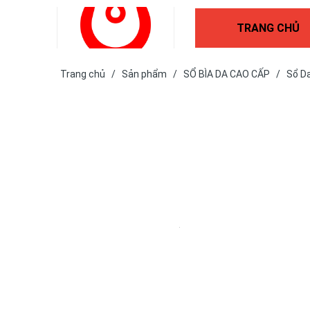
TRANG CHỦ
Trang chủ
/
Sản phẩm
/
SỔ BÌA DA CAO CẤP
/
Sổ D