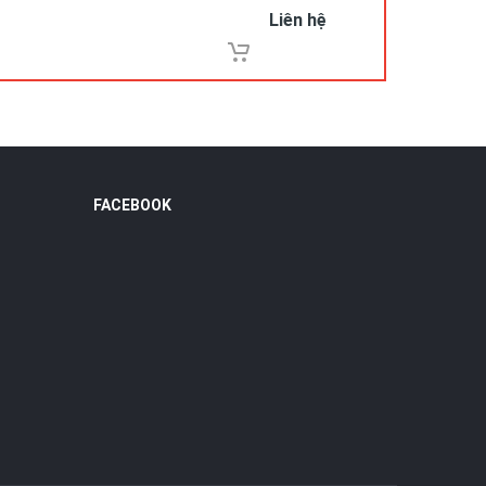
ng phải
Liên hệ
 lưu giữ
 của
FACEBOOK
lựa
cho quý
thêm.