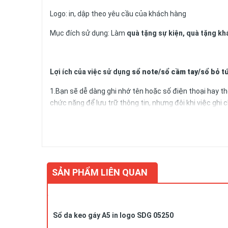
Logo: in, dập theo yêu cầu của khách hàng
Mục đích sử dụng: Làm
quà tặng sự kiện, quà tặng kh
Lợi ích của việc sử dụng
sổ note/sổ cầm tay/sổ bỏ t
1.Bạn sẽ dễ dàng ghi nhớ tên hoặc số điện thoại hay th
chức năng để lưu trữ thông tin, nhưng đôi khi việc ghi 
hết pin. Bạn cũng có thể ghi chú những thông tin đặc bi
2.Nếu như bạn có nhiệm vụ hay công việc gì cần làm, bạ
không phải cố gằng để ghi nhớ nó trong đầu của mình, bạn
3.Bất cứ khi nào có ý tưởng hay ho nào trong công việc, 
SẢN PHẨM LIÊN QUAN
4. Khi học hành, hay lên kế hoạch cho công việc, bạn cầ
thiết như lớp học, giảng viên.
Bạn nên sử dụng một cuốn
Sổ da keo gáy A5 in logo SDG 05250
sổ note/sổ cầm tay/sổ bỏ