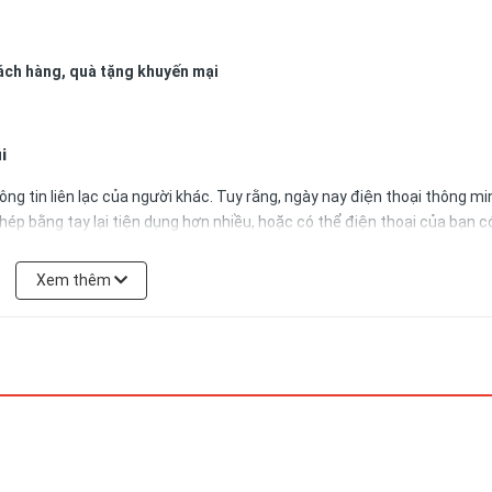
ách hàng, quà tặng khuyến mại
úi
ông tin liên lạc của người khác. Tuy rằng, ngày nay điện thoại thông mi
chép bằng tay lại tiện dụng hơn nhiều, hoặc có thể điện thoại của bạn có
ệt về đối tác ngay cạnh thông tin của họ.
Xem thêm
n có thể lưu lại ngay lập tức mà không phải lo lắng rằng mình sẽ quên 
 chỉ cần lôi cuốn sổ bỏ túi ra và ghi lại ở bất cứ nơi đâu.
bạn có thể ghi lại ngay.
n ghi nhớ điều gì bạn có thể sử dụng sổ bỏ túi để ghi chú các thông tin
 túi
như nào cho tiện dụng nhất?