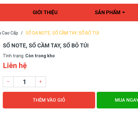
GIỚI THIỆU
SẢN PHẨM
a Cao Cấp
/
SỔ DA NOTE, SỔ CẦM TAY, SỔ BỎ TÚI
SỔ NOTE, SỔ CẦM TAY, SỔ BỎ TÚI
Tình trạng:
Còn trong kho
Liên hệ
–
+
THÊM VÀO GIỎ
MUA NGA