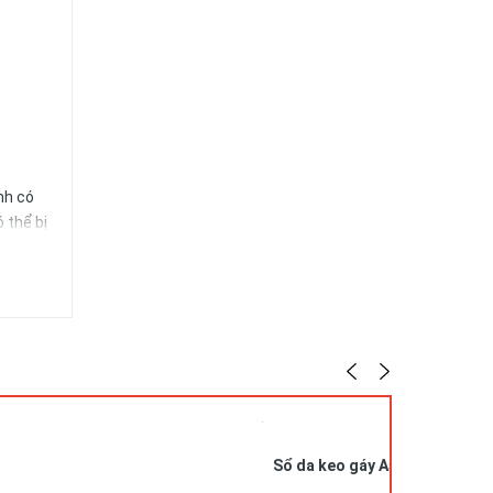
nh có
 thể bị
nó. Bạn
 cần
Sổ da keo gáy A5 in logo SDG