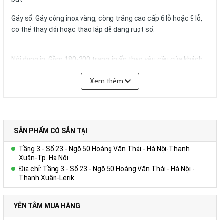
Gáy sổ: Gáy còng inox vàng, còng trắng cao cấp 6 lỗ hoặc 9 lỗ,
có thể thay đổi hoặc tháo lắp dễ dàng ruột sổ.
Nội dung in: Gồm 180-200 trang, in ấn theo yêu cầu của khách
hàng
Xem thêm
Quy cách in thông thường:
+ Tờ hình ảnh: in 01 – 04 tờ Couches 200gsm giới thiệu về
Công ty, in 04 màu.
+ Trang viết: in 01 màu 01 nội dung trên giấy offset 80g màu
trắng hoặc ngà vàng, có thể in logo, website,hotline tên tổ
SẢN PHẨM CÓ SẴN TẠI
chức,… trong từng trang viết.)
Tầng 3 - Số 23 - Ngõ 50 Hoàng Văn Thái - Hà Nội-Thanh
+ Kích thước trang giấy in: 14.5x20.6cm
Xuân-Tp. Hà Nội
Địa chỉ: Tầng 3 - Số 23 - Ngõ 50 Hoàng Văn Thái - Hà Nội -
Số lượng và màu sắc của giấy hay mẫu mã của sản phẩm có thể
Thanh Xuân-Lerik
được đặt theo yêu cầu của khách hàng.
YÊN TÂM MUA HÀNG