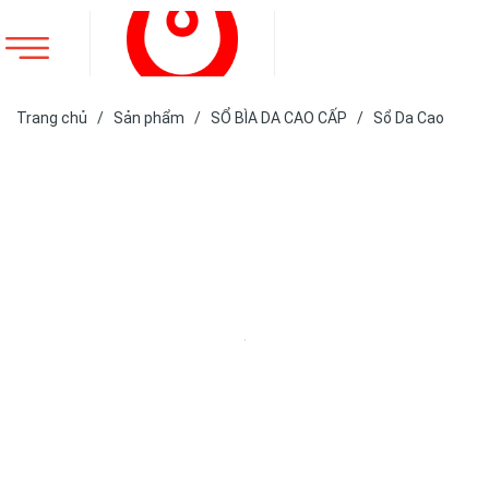
Trang chủ
/
Sản phẩm
/
SỔ BÌA DA CAO CẤP
/
Sổ Da Cao
Cấp
/
SỔ DA BÌA CÒNG