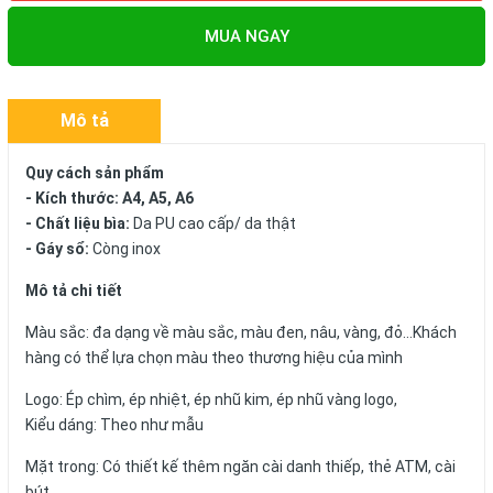
MUA NGAY
Mô tả
Quy cách sản phẩm
- Kích thước: A4, A5, A6
- Chất liệu bìa:
Da PU cao cấp/ da thật
- Gáy sổ:
Còng inox
Mô tả chi tiết
Màu sắc: đa dạng về màu sắc, màu đen, nâu, vàng, đỏ...Khách
hàng có thể lựa chọn màu theo thương hiệu của mình
Logo: Ép chìm, ép nhiệt, ép nhũ kim, ép nhũ vàng logo,
Kiểu dáng: Theo như mẫu
Mặt trong: Có thiết kế thêm ngăn cài danh thiếp, thẻ ATM, cài
bút