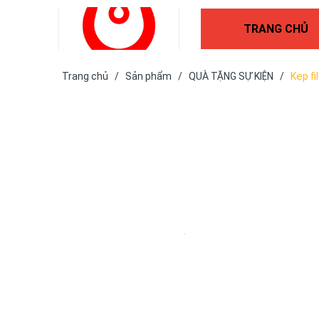
TRANG CHỦ
Trang chủ
/
Sản phẩm
/
QUÀ TẶNG SỰ KIỆN
/
Kẹp fil