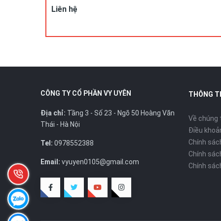
Hotline/zalo : 0978.552.388 ( Ms Uyên)
Liên hệ
CÔNG TY CỔ PHẦN VY UYÊN
THÔNG T
Địa chỉ:
Tầng 3 - Số 23 - Ngõ 50 Hoàng Văn
Về chúng 
Thái - Hà Nội
Điều khoản
Chính sác
Tel:
0978552388
Chính sác
Email:
vyuyen0105@gmail.com
Chính sác