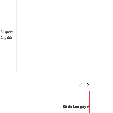
oàn quốc
từng đối
Sổ da keo gáy A5 in logo SDG