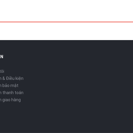
IN
tôi
 & Điều kiện
h bảo mật
h thanh toán
h giao hàng