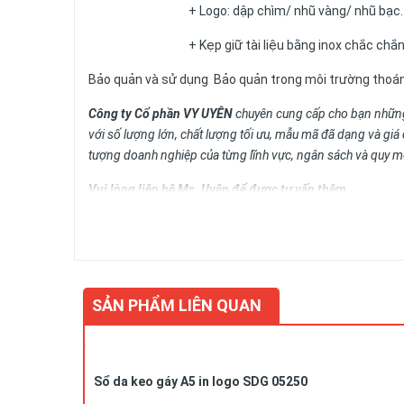
+ Logo: dập chìm/ nhũ vàng/ nhũ bạc..
+ Kẹp giữ tài liệu bằng inox chắc chắn có độ b
Bảo quản và sử dụng Bảo quản trong môi trường thoá
Công ty Cổ phần VY UYÊN
chuyên cung cấp cho bạn những 
với số lượng lớn, chất lượng tối ưu, mẫu mã đã dạng và gi
tượng doanh nghiệp của từng lĩnh vực, ngân sách và quy m
Vui lòng liên hệ Ms. Uyên để được tư vấn thêm.
HOTLINE: 0978.552.388/ 024 6260 5496
Liên hệ
+ Kích thước: A4, A5...
SẢN PHẨM LIÊN QUAN
+ Bìa cứng, màu sắc phong phú
+ Các trang viết: Gồm 180-200 trang, in 4 màu theo yêu
Để biết thêm chi tiết, xin liên hệ:
Công ty Cổ phần Vy Uyên
Sổ da keo gáy A5 in logo SDG 05250
DC: Số 23, ngõ 50 Hoàng Văn Thái, Khương Mai, Thanh 