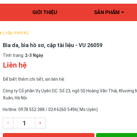
GIỚI THIỆU
SẢN PHẨM
e ( cặp trình kí)
Bìa da, bìa hồ sơ, cặp tài liệu - VU 26059
Tình trạng:
2-3 Ngày
Liên hệ
Để biết thêm chi tiết, xin liên hệ:
Công ty Cổ phần Vy Uyên DC: Số 23, ngõ 50 Hoàng Văn Thái, Khương 
Xuân, Hà Nội
Hotline: 0978.552.388 / 024 6260 5496( Ms Uyên)
–
+