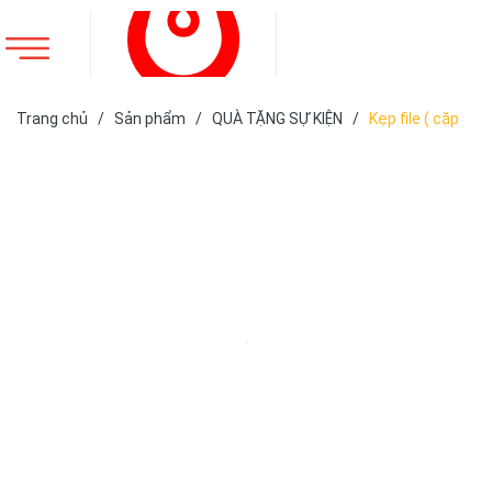
Trang chủ
/
Sản phẩm
/
QUÀ TẶNG SỰ KIỆN
/
Kẹp file ( cặp
trình kí)