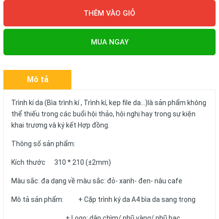
THÊM VÀO GIỎ
MUA NGAY
Mô tả
Trình kí da (Bìa trình kí , Trình kí, kẹp file da...)là sản phẩm không
thể thiếu trong các buổi hội thảo, hội nghị hay trong sự kiện
khai trương và ký kết Hợp đồng.
Thông số sản phẩm:
Kích thước 310 * 210 (±2mm)
Màu sắc: đa dạng về màu sắc: đỏ- xanh- đen- nâu cafe
Mô tả sản phẩm: + Cặp trình ký da A4 bìa da sang trọng
+ Logo: dập chìm/ nhũ vàng/ nhũ bạc...