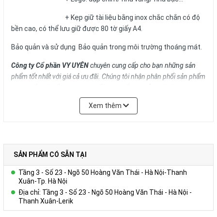
+ Kẹp giữ tài liệu bằng inox chắc chắn có độ
bền cao, có thể lưu giữ được 80 tờ giấy A4.
Bảo quản và sử dụng Bảo quản trong môi trường thoáng mát.
Công ty Cổ phần VY UYÊN
chuyên cung cấp cho bạn những sản
phẩm tốt nhất với giá cả ưu đãi.
Chúng tôi nhận phân phối sản phẩm
toàn quốc với số lượng lớn, chất lượng tối ưu, mẫu mã đã dạng và
giá cả phải chăng. Chúng tôi cũng cung cấp Dịch vụ Quà tặng phù
Xem thêm
hợp nhất cho từng đối tượng doanh nghiệp của từng lĩnh vực, ngân
sách và quy mô hoạt động.
Vui lòng liên hệ Ms. Uyên để được tư vấn thêm.
SẢN PHẨM CÓ SẴN TẠI
HOTLINE: 0978.552.388/ 024 6260 5496
Tầng 3 - Số 23 - Ngõ 50 Hoàng Văn Thái - Hà Nội-Thanh
Liên hệ
Xuân-Tp. Hà Nội
Địa chỉ: Tầng 3 - Số 23 - Ngõ 50 Hoàng Văn Thái - Hà Nội -
+ Kích thước: A4, A5...
Thanh Xuân-Lerik
+ Bìa cứng, màu sắc phong phú