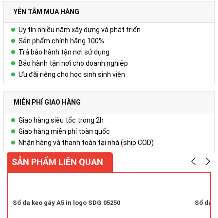
+ Các trang viết: Gồm 180-200 trang, in 4 màu theo yêu cầu.
Để biết thêm chi tiết, xin liên hệ:
YÊN TÂM MUA HÀNG
Công ty Cổ phần Vy Uyên
Uy tín nhiều năm xây dựng và phát triển
DC: Số 23, ngõ 50 Hoàng Văn Thái, Khương Mai, Thanh Xuân, Hà
Sản phẩm chính hãng 100%
Nội
Trả bảo hành tận nơi sử dụng
Hotline/zalo : 0978.552.388 ( Ms Uyên)
Bảo hành tận nơi cho doanh nghiệp
Ưu đãi riêng cho học sinh sinh viên
MIỄN PHÍ GIAO HÀNG
Giao hàng siêu tốc trong 2h
Giao hàng miễn phí toàn quốc
Nhận hàng và thanh toán tại nhà (ship COD)
SẢN PHẨM LIÊN QUAN
Sổ da keo gáy A5 in logo SDG 05250
Sổ da k