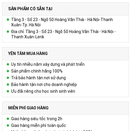
SẢN PHẨM CÓ SẴN TẠI
HOTLINE: 0978.552.388/ 024 6260 5496
Tầng 3 - Số 23 - Ngõ 50 Hoàng Văn Thái - Hà Nội-Thanh
Liên hệ
Xuân-Tp. Hà Nội
Địa chỉ: Tầng 3 - Số 23 - Ngõ 50 Hoàng Văn Thái - Hà Nội -
+ Kích thước: A4, A5...
Thanh Xuân-Lerik
+ Bìa cứng, màu sắc phong phú
+ Các trang viết: Gồm 180-200 trang, in 4 màu theo yêu cầu.
Để biết thêm chi tiết, xin liên hệ:
YÊN TÂM MUA HÀNG
Công ty Cổ phần Vy Uyên
Uy tín nhiều năm xây dựng và phát triển
DC: Số 23, ngõ 50 Hoàng Văn Thái, Khương Mai, Thanh Xuân, Hà
Sản phẩm chính hãng 100%
Nội
Trả bảo hành tận nơi sử dụng
Hotline/zalo : 0978.552.388 ( Ms Uyên)
Bảo hành tận nơi cho doanh nghiệp
Ưu đãi riêng cho học sinh sinh viên
MIỄN PHÍ GIAO HÀNG
Giao hàng siêu tốc trong 2h
Giao hàng miễn phí toàn quốc