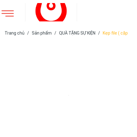
Trang chủ
/
Sản phẩm
/
QUÀ TẶNG SỰ KIỆN
/
Kẹp file ( cặp
trình kí)