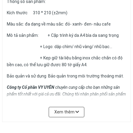
Thông số sản phẩm:
Kích thước 310 * 210 (±2mm)
Màu sắc: đa dạng về màu sắc: đỏ- xanh- đen- nâu cafe
Mô tả sản phẩm: + Cặp trình ký da A4 bìa da sang trọng
+ Logo: dập chìm/ nhũ vàng/ nhũ bạc...
+ Kẹp giữ tài liệu bằng inox chắc chắn có độ
bền cao, có thể lưu giữ được 80 tờ giấy A4.
Bảo quản và sử dụng Bảo quản trong môi trường thoáng mát.
Công ty Cổ phần VY UYÊN
chuyên cung cấp cho bạn những sản
phẩm tốt nhất với giá cả ưu đãi.
Chúng tôi nhận phân phối sản phẩm
toàn quốc với số lượng lớn, chất lượng tối ưu, mẫu mã đã dạng và
giá cả phải chăng. Chúng tôi cũng cung cấp Dịch vụ Quà tặng phù
Xem thêm
hợp nhất cho từng đối tượng doanh nghiệp của từng lĩnh vực, ngân
sách và quy mô hoạt động.
Vui lòng liên hệ Ms. Uyên để được tư vấn thêm.