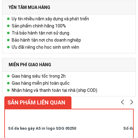
+ Các trang viết: Gồm 180-200 trang, in 4 màu theo yêu cầu.
Để biết thêm chi tiết, xin liên hệ:
YÊN TÂM MUA HÀNG
Công ty Cổ phần Vy Uyên
Uy tín nhiều năm xây dựng và phát triển
DC: Số 23, ngõ 50 Hoàng Văn Thái, Khương Mai, Thanh Xuân, Hà
Sản phẩm chính hãng 100%
Nội
Trả bảo hành tận nơi sử dụng
Hotline/zalo : 0978.552.388 ( Ms Uyên)
Bảo hành tận nơi cho doanh nghiệp
Ưu đãi riêng cho học sinh sinh viên
MIỄN PHÍ GIAO HÀNG
Giao hàng siêu tốc trong 2h
Giao hàng miễn phí toàn quốc
Nhận hàng và thanh toán tại nhà (ship COD)
SẢN PHẨM LIÊN QUAN
Sổ da keo gáy A5 in logo SDG 05250
Sổ da k