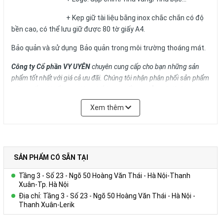
+ Kẹp giữ tài liệu bằng inox chắc chắn có độ
bền cao, có thể lưu giữ được 80 tờ giấy A4.
Bảo quản và sử dụng Bảo quản trong môi trường thoáng mát.
Công ty Cổ phần VY UYÊN
chuyên cung cấp cho bạn những sản
phẩm tốt nhất với giá cả ưu đãi.
Chúng tôi nhận phân phối sản phẩm
toàn quốc với số lượng lớn, chất lượng tối ưu, mẫu mã đã dạng và
giá cả phải chăng. Chúng tôi cũng cung cấp Dịch vụ Quà tặng phù
Xem thêm
hợp nhất cho từng đối tượng doanh nghiệp của từng lĩnh vực, ngân
sách và quy mô hoạt động.
Vui lòng liên hệ Ms. Uyên để được tư vấn thêm.
SẢN PHẨM CÓ SẴN TẠI
HOTLINE: 0978.552.388/ 024 6260 5496
Tầng 3 - Số 23 - Ngõ 50 Hoàng Văn Thái - Hà Nội-Thanh
Liên hệ
Xuân-Tp. Hà Nội
Địa chỉ: Tầng 3 - Số 23 - Ngõ 50 Hoàng Văn Thái - Hà Nội -
+ Kích thước: A4, A5...
Thanh Xuân-Lerik
+ Bìa cứng, màu sắc phong phú