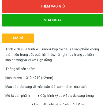
THÊM VÀO GIỎ
MUA NGAY
Mô tả
Trình kí da (Bìa trình kí , Trình kí, kẹp file da...)là sản phẩm không
thể thiếu trong các buổi hội thảo, hội nghị hay trong sự kiện
khai trương và ký kết Hợp đồng.
Thông số sản phẩm:
Kích thước 310 * 210 (±2mm)
Màu sắc: đa dạng về màu sắc: đỏ- xanh- đen- nâu cafe
Mô tả sản phẩm: + Cặp trình ký da A4 bìa da sang trọng
+ Logo: dập chìm/ nhũ vàng/ nhũ bạc...