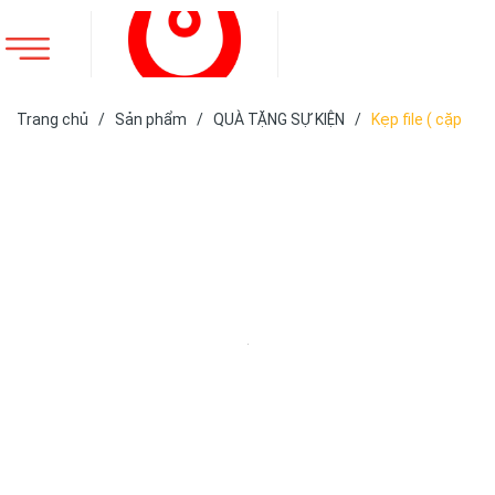
Trang chủ
/
Sản phẩm
/
QUÀ TẶNG SỰ KIỆN
/
Kẹp file ( cặp
trình kí)