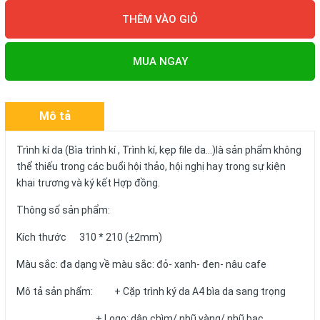
THÊM VÀO GIỎ
MUA NGAY
Mô tả
Trình kí da (Bìa trình kí , Trình kí, kẹp file da...)là sản phẩm không
thể thiếu trong các buổi hội thảo, hội nghị hay trong sự kiện
khai trương và ký kết Hợp đồng.
Thông số sản phẩm:
Kích thước 310 * 210 (±2mm)
Màu sắc: đa dạng về màu sắc: đỏ- xanh- đen- nâu cafe
Mô tả sản phẩm: + Cặp trình ký da A4 bìa da sang trọng
+ Logo: dập chìm/ nhũ vàng/ nhũ bạc...