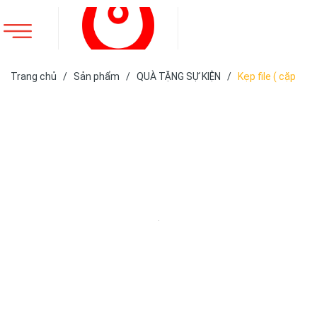
Trang chủ
/
Sản phẩm
/
QUÀ TẶNG SỰ KIỆN
/
Kẹp file ( cặp
trình kí)