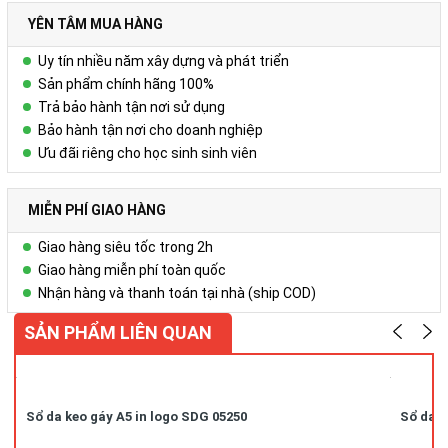
+ Các trang viết: Gồm 180-200 trang, in 4 màu theo yêu cầu.
Để biết thêm chi tiết, xin liên hệ:
YÊN TÂM MUA HÀNG
Công ty Cổ phần Vy Uyên
Uy tín nhiều năm xây dựng và phát triển
DC: Số 23, ngõ 50 Hoàng Văn Thái, Khương Mai, Thanh Xuân, Hà
Sản phẩm chính hãng 100%
Nội
Trả bảo hành tận nơi sử dụng
Hotline/zalo : 0978.552.388 ( Ms Uyên)
Bảo hành tận nơi cho doanh nghiệp
Ưu đãi riêng cho học sinh sinh viên
MIỄN PHÍ GIAO HÀNG
Giao hàng siêu tốc trong 2h
Giao hàng miễn phí toàn quốc
Nhận hàng và thanh toán tại nhà (ship COD)
SẢN PHẨM LIÊN QUAN
Sổ da keo gáy A5 in logo SDG 05250
Sổ da k