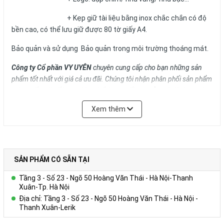
+ Kẹp giữ tài liệu bằng inox chắc chắn có độ
bền cao, có thể lưu giữ được 80 tờ giấy A4.
Bảo quản và sử dụng Bảo quản trong môi trường thoáng mát.
Công ty Cổ phần VY UYÊN
chuyên cung cấp cho bạn những sản
phẩm tốt nhất với giá cả ưu đãi.
Chúng tôi nhận phân phối sản phẩm
toàn quốc với số lượng lớn, chất lượng tối ưu, mẫu mã đã dạng và
giá cả phải chăng. Chúng tôi cũng cung cấp Dịch vụ Quà tặng phù
Xem thêm
hợp nhất cho từng đối tượng doanh nghiệp của từng lĩnh vực, ngân
sách và quy mô hoạt động.
Vui lòng liên hệ Ms. Uyên để được tư vấn thêm.
SẢN PHẨM CÓ SẴN TẠI
HOTLINE: 0978.552.388/ 024 6260 5496
Tầng 3 - Số 23 - Ngõ 50 Hoàng Văn Thái - Hà Nội-Thanh
Liên hệ
Xuân-Tp. Hà Nội
Địa chỉ: Tầng 3 - Số 23 - Ngõ 50 Hoàng Văn Thái - Hà Nội -
+ Kích thước: A4, A5...
Thanh Xuân-Lerik
+ Bìa cứng, màu sắc phong phú