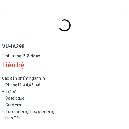
VU-IA298
Tình trạng:
2-3 Ngày
Liên hệ
Các sản phẩm ngành in:
+ Phong bì: A4,A5, A6
+ Tờ rơi
+ Catalogue
+ Card visit
+ Túi quà tặng, hộp quà tặng
+ Lịch Tết