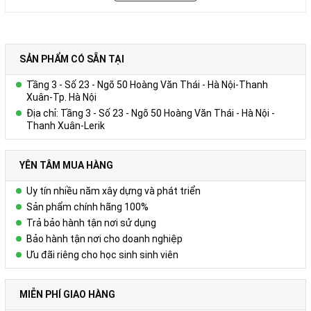
Với thông điệp “ Chất lượng thể hiện đẳng cấp…” – Hãy để
Công ty Cổ Phần Vy Uyêngiúp Quý khách hàng cảm nhận sự
độc đáo, khác biệt nhưng cũng không kém phần tinh tế, sang
trọng và đẳng cấp Thông qua sản phẩm Sổ bìa da – Bộ quà
SẢN PHẨM CÓ SẴN TẠI
tặng cao cấp!
Tầng 3 - Số 23 - Ngõ 50 Hoàng Văn Thái - Hà Nội-Thanh
Vui lòng liên hệ Ms. Uyên để được tư vấn thêm.
Xuân-Tp. Hà Nội
HOTLINE: 0978.552.388/ 024 6260 5496
Địa chỉ: Tầng 3 - Số 23 - Ngõ 50 Hoàng Văn Thái - Hà Nội -
Thanh Xuân-Lerik
YÊN TÂM MUA HÀNG
Uy tín nhiều năm xây dựng và phát triển
Sản phẩm chính hãng 100%
Trả bảo hành tận nơi sử dụng
Bảo hành tận nơi cho doanh nghiệp
Ưu đãi riêng cho học sinh sinh viên
MIỄN PHÍ GIAO HÀNG