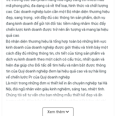
mã phong phú, đa dạng cả về thể loại, hình thức và chất lượng
cao. Các doanh nghiệp luôn cần một Bộ nhận diện thương hiệu
đẹp, sang trọng...với đầy đủ các thông tin sản phẩm, dịch vụ
đang kinh doanh để gửi tới đối tác tiềm năng nhằm thúc đẩy
chiến lược kinh doanh được trở nên ấn tượng và mang lại hiệu
quả cao.
Bộ nhận diện thương hiệu là tổng hợp toàn bộ những lính vực
kinh doanh của doanh nghiệp được giới thiệu và trình bày một
cách đầy đủ những thông tin, chi tiết của từng sản phẩm và
dịch vụ kinh doanh theo một cách có cấu trúc, nhất quán và
hiện đại giúp cho Đối tấc dễ tìm hiểu và năm bắt được thông
tin của Quý doanh nghiệp đem lại hiệu quả cao và sự hài lòng
vể chiến lước Pr của Quý doanh nghiệp
Là một trong những đơn vị thiết kế in ấn chuyên nghiệp tại Hà
Nội, đội ngũ nhân viên giàu kinh nghiệm, sáng tạo, nhiệt tình.
Chúng tôi sẽ tư vấn cho bạn những mẫu thiết kế đẹp và ấn
tượng nhất, đảm bảo yếu tố khoa học nhằm tiết kiệm chi phí,
thời gian và mang đến sản phẩm đẹp nhất cùng chất lượng
Xem thêm
cao.