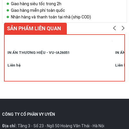
Giao hàng siêu tốc trong 2h
Giao hàng miễn phí toàn quốc
Nhận hàng và thanh toán tại nhà (ship COD)
SẢN PHẨM LIÊN QUAN
IN ẤN THƯƠNG HIỆU - VU-IA26051
IN ẤN 
Liên hệ
Liên hệ
CÔNG TY CỔ PHẦN VY UYÊN
Địa chỉ:
Tầng 3 - Số 23 - Ngõ 50 Hoàng Văn Thái - Hà Nội